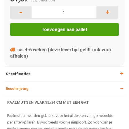
(
62,16
Incl. btw)
-
+
Toevoegen aan pallet
ca. 4-6 weken (deze levertijd geldt ook voor
afhalen)
Specificaties
Beschrijving
PAALMUTSEN VLAK 35x24 CM MET EEN GAT
Paalmutsen worden gebruikt voor het afdekken van gemetselde
penanten/pilaren. Bijvoorbeeld voor je inrijpoort. Zo voorkom je
vochtopname van het onderliggende metselwerk waardoor het