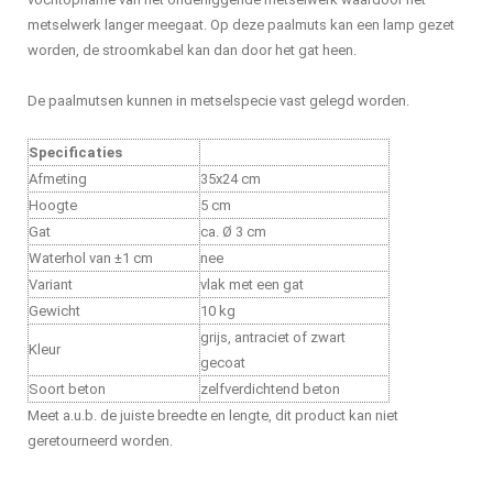
metselwerk langer meegaat. Op deze paalmuts kan een lamp gezet
worden, de stroomkabel kan dan door het gat heen.
De paalmutsen kunnen in metselspecie vast gelegd worden.
Specificaties
Afmeting
35x24 cm
Hoogte
5 cm
Gat
ca. Ø 3 cm
Waterhol van ±1 cm
nee
Variant
vlak met een gat
Gewicht
10 kg
grijs, antraciet of zwart
Kleur
gecoat
Soort beton
zelfverdichtend beton
Meet a.u.b. de juiste breedte en lengte, dit product kan niet
geretourneerd worden.