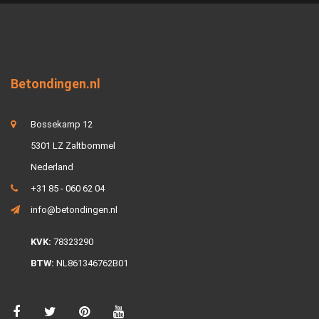
Betondingen.nl
Bossekamp 12
5301 LZ Zaltbommel
Nederland
+31 85 - 060 62 04
info@betondingen.nl
KVK:
78323290
BTW:
NL861346762B01