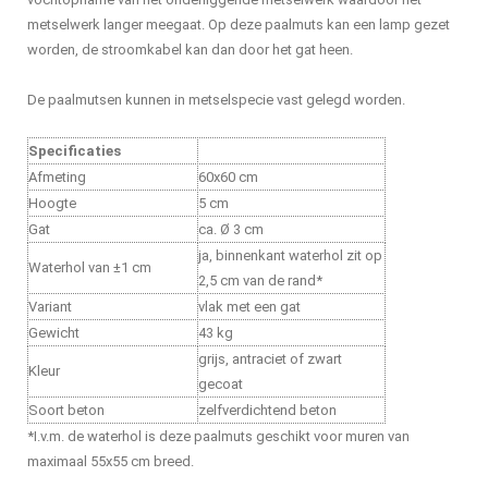
metselwerk langer meegaat. Op deze paalmuts kan een lamp gezet
worden, de stroomkabel kan dan door het gat heen.
De paalmutsen kunnen in metselspecie vast gelegd worden.
Specificaties
Afmeting
60x60 cm
Hoogte
5 cm
Gat
ca. Ø 3 cm
ja, binnenkant waterhol zit op
Waterhol van ±1 cm
2,5 cm van de rand*
Variant
vlak met een gat
Gewicht
43 kg
grijs, antraciet of zwart
Kleur
gecoat
Soort beton
zelfverdichtend beton
*I.v.m. de waterhol is deze paalmuts geschikt voor muren van
maximaal 55x55 cm breed.