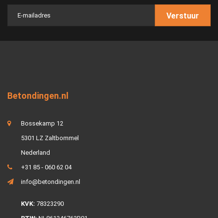
Verstuur
Betondingen.nl
Bossekamp 12
5301 LZ Zaltbommel
Nederland
+31 85 - 060 62 04
info@betondingen.nl
KVK:
78323290