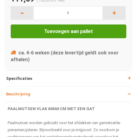
(
135,02
Incl. btw)
-
+
Toevoegen aan pallet
ca. 4-6 weken (deze levertijd geldt ook voor
afhalen)
Specificaties
Beschrijving
PAALMUTSEN VLAK 60X60 CM MET EEN GAT
Paalmutsen worden gebruikt voor het afdekken van gemetselde
penanten/pilaren. Bijvoorbeeld voor je inrijpoort. Zo voorkom je
vochtopname van het onderliggende metselwerk waardoor het