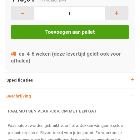
(
177,40
Incl. btw)
-
+
Toevoegen aan pallet
ca. 4-6 weken (deze levertijd geldt ook voor
afhalen)
Specificaties
Beschrijving
PAALMUTSEN VLAK 70X70 CM MET EEN GAT
Paalmutsen worden gebruikt voor het afdekken van gemetselde
penanten/pilaren. Bijvoorbeeld voor je inrijpoort. Zo voorkom je
vochtopname van het onderliggende metselwerk waardoor het