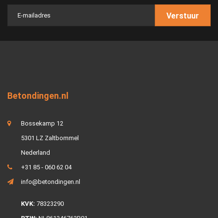
Verstuur
Betondingen.nl
Bossekamp 12
5301 LZ Zaltbommel
Nederland
+31 85 - 060 62 04
info@betondingen.nl
KVK:
78323290