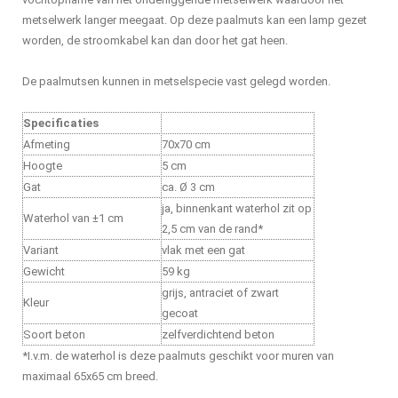
metselwerk langer meegaat. Op deze paalmuts kan een lamp gezet
worden, de stroomkabel kan dan door het gat heen.
De paalmutsen kunnen in metselspecie vast gelegd worden.
Specificaties
Afmeting
70x70 cm
Hoogte
5 cm
Gat
ca. Ø 3 cm
ja, binnenkant waterhol zit op
Waterhol van ±1 cm
2,5 cm van de rand*
Variant
vlak met een gat
Gewicht
59 kg
grijs, antraciet of zwart
Kleur
gecoat
Soort beton
zelfverdichtend beton
*I.v.m. de waterhol is deze paalmuts geschikt voor muren van
maximaal 65x65 cm breed.