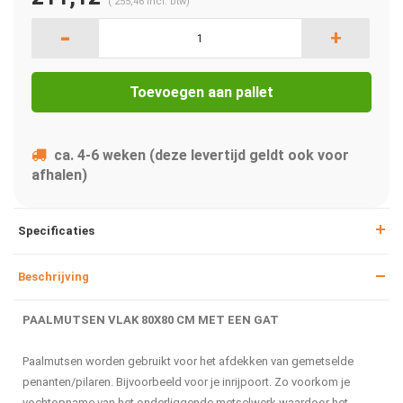
(
255,46
Incl. btw)
-
+
Toevoegen aan pallet
ca. 4-6 weken (deze levertijd geldt ook voor
afhalen)
Specificaties
Beschrijving
PAALMUTSEN VLAK 80X80 CM MET EEN GAT
Paalmutsen worden gebruikt voor het afdekken van gemetselde
penanten/pilaren. Bijvoorbeeld voor je inrijpoort. Zo voorkom je
vochtopname van het onderliggende metselwerk waardoor het