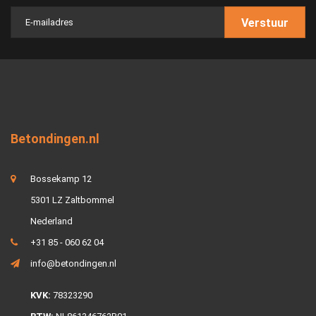
Verstuur
Betondingen.nl
Bossekamp 12
5301 LZ Zaltbommel
Nederland
+31 85 - 060 62 04
info@betondingen.nl
KVK:
78323290