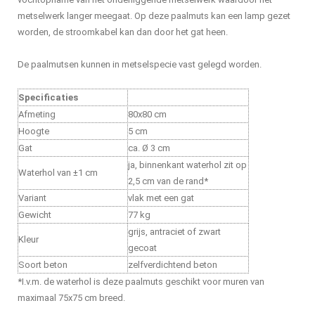
metselwerk langer meegaat. Op deze paalmuts kan een lamp gezet
worden, de stroomkabel kan dan door het gat heen.
De paalmutsen kunnen in metselspecie vast gelegd worden.
Specificaties
Afmeting
80x80 cm
Hoogte
5 cm
Gat
ca. Ø 3 cm
ja, binnenkant waterhol zit op
Waterhol van ±1 cm
2,5 cm van de rand*
Variant
vlak met een gat
Gewicht
77 kg
grijs, antraciet of zwart
Kleur
gecoat
Soort beton
zelfverdichtend beton
*I.v.m. de waterhol is deze paalmuts geschikt voor muren van
maximaal 75x75 cm breed.