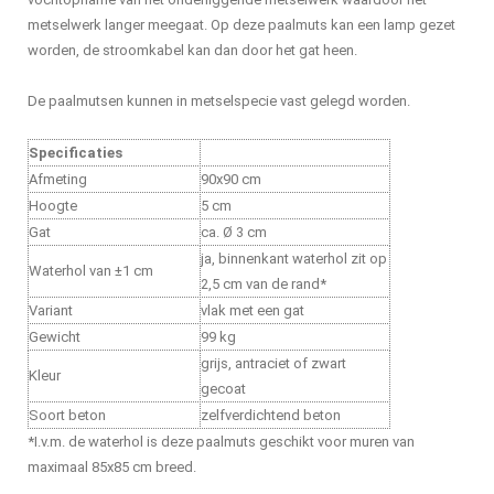
metselwerk langer meegaat. Op deze paalmuts kan een lamp gezet
worden, de stroomkabel kan dan door het gat heen.
De paalmutsen kunnen in metselspecie vast gelegd worden.
Specificaties
Afmeting
90x90 cm
Hoogte
5 cm
Gat
ca. Ø 3 cm
ja, binnenkant waterhol zit op
Waterhol van ±1 cm
2,5 cm van de rand*
Variant
vlak met een gat
Gewicht
99 kg
grijs, antraciet of zwart
Kleur
gecoat
Soort beton
zelfverdichtend beton
*I.v.m. de waterhol is deze paalmuts geschikt voor muren van
maximaal 85x85 cm breed.