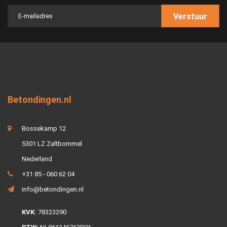
Verstuur
Betondingen.nl
Bossekamp 12
5301 LZ Zaltbommel
Nederland
+31 85 - 060 62 04
info@betondingen.nl
KVK:
78323290