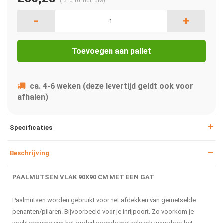
(
310,10
Incl. btw)
-
+
Toevoegen aan pallet
ca. 4-6 weken (deze levertijd geldt ook voor
afhalen)
Specificaties
Beschrijving
PAALMUTSEN VLAK 90X90 CM MET EEN GAT
Paalmutsen worden gebruikt voor het afdekken van gemetselde
penanten/pilaren. Bijvoorbeeld voor je inrijpoort. Zo voorkom je
vochtopname van het onderliggende metselwerk waardoor het