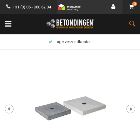
0
+31 (0) 85 - 060 62 04
Lage verzendkosten