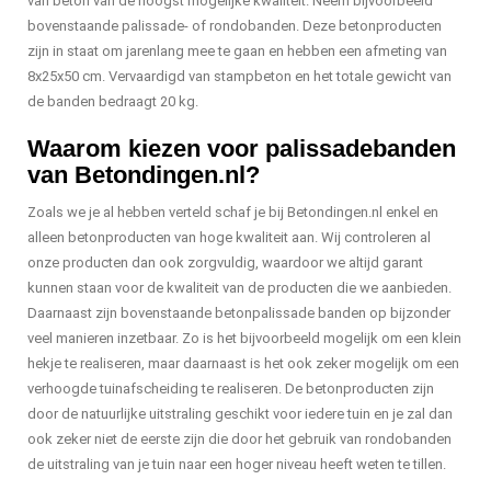
van beton van de hoogst mogelijke kwaliteit. Neem bijvoorbeeld
bovenstaande palissade- of rondobanden. Deze betonproducten
zijn in staat om jarenlang mee te gaan en hebben een afmeting van
8x25x50 cm. Vervaardigd van stampbeton en het totale gewicht van
de banden bedraagt 20 kg.
Waarom kiezen voor palissadebanden
van Betondingen.nl?
Zoals we je al hebben verteld schaf je bij Betondingen.nl enkel en
alleen betonproducten van hoge kwaliteit aan. Wij controleren al
onze producten dan ook zorgvuldig, waardoor we altijd garant
kunnen staan voor de kwaliteit van de producten die we aanbieden.
Daarnaast zijn bovenstaande betonpalissade banden op bijzonder
veel manieren inzetbaar. Zo is het bijvoorbeeld mogelijk om een klein
hekje te realiseren, maar daarnaast is het ook zeker mogelijk om een
verhoogde tuinafscheiding te realiseren. De betonproducten zijn
door de natuurlijke uitstraling geschikt voor iedere tuin en je zal dan
ook zeker niet de eerste zijn die door het gebruik van rondobanden
de uitstraling van je tuin naar een hoger niveau heeft weten te tillen.