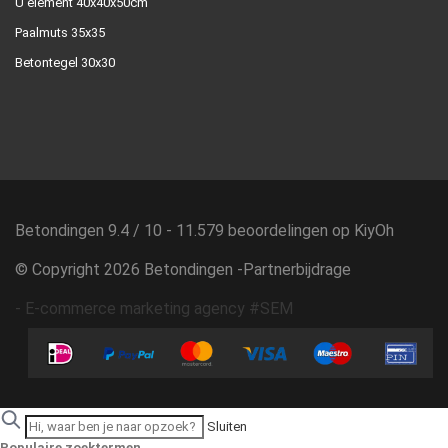
U element 40x40x50cm
Paalmuts 35x35
Betontegel 30x30
Betondingen
9.4
/
10
-
11.579
beoordelingen op
KiyOh
© Copyright 2026 Betondingen -
Partnerbijdrage
-
E-commerce marketing agency #SEM
Sluiten
Populaire zoektermen