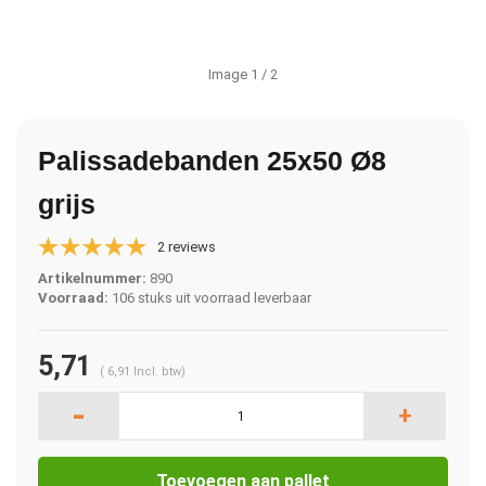
Image
1
/ 2
Palissadebanden 25x50 Ø8
grijs
2 reviews
Artikelnummer:
890
Voorraad:
106 stuks uit voorraad leverbaar
5,71
(
6,91
Incl. btw)
-
+
Toevoegen aan pallet