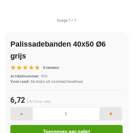
Image
1
/ 1
Palissadebanden 40x50 Ø6
grijs
6 reviews
Artikelnummer:
910
Voorraad:
66 stuks uit voorraad leverbaar
6,72
(
8,13
Incl. btw)
-
+
Toevoegen aan pallet