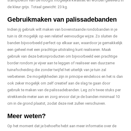
stampbeton van de hoogst mogelijke kwaliteit en worden geleverd in
de kleur grijs. Totaal gewicht: 23 kg.
Gebruikmaken van palissadebanden
Indien jij gebruik wilt maken van bovenstaande rondobanden in je
tuin is dit mogelijk op een relatief eenvoudige wijze. Zo sluiten de
banden bijvoorbeeld perfect op elkaar aan, waardoor je gemakkelijk
een geheel met een prachtige uitstraling kunt realiseren. Maak
gebruik van deze betonproducten om bijvoorbeeld een prachtige
border rondom je vijver aan te leggen of realiseer een duurzame
tuinafscheiding die zonder twijfel het uiterlijk van je tuin zal
verbeteren. De mogelijkheden zijn in principe eindeloos en het is dan
ook zeker mogelijk om zelf creatief aan de slag te gaan door
gebruik te maken van de palissadebanden. Leg zo’n twee stuks per
strekkende meter aan en zorg ervoor dat je de banden minimaal 10
cm in de grond plaatst, zodat deze niet zullen verschuiven.
Meer weten?
Op het moment dat je behoefte hebt aan meer informatie over de