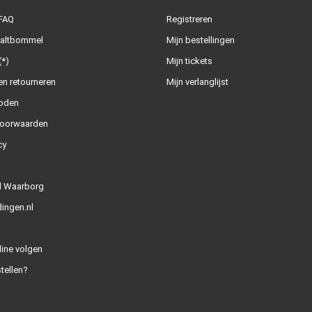
 FAQ
Registreren
Zaltbommel
Mijn bestellingen
(*)
Mijn tickets
n retourneren
Mijn verlanglijst
oden
oorwaarden
cy
l Waarborg
ingen.nl
line volgen
tellen?