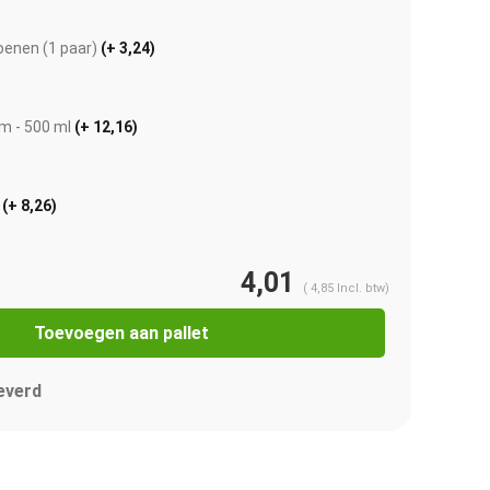
enen (1 paar)
(+ 3,24)
jm - 500 ml
(+ 12,16)
r
(+ 8,26)
4,01
(
4,85
Incl. btw)
Toevoegen aan pallet
Afbeelding vergroten
everd