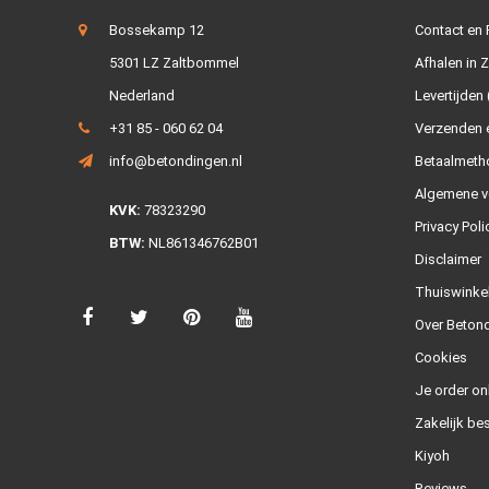
Bossekamp 12
Contact en
5301 LZ Zaltbommel
Afhalen in 
Nederland
Levertijden 
+31 85 - 060 62 04
Verzenden e
info@betondingen.nl
Betaalmeth
Algemene v
KVK:
78323290
Privacy Poli
BTW:
NL861346762B01
Disclaimer
Thuiswinke
Over Betond
Cookies
Je order on
Zakelijk bes
Kiyoh
Reviews