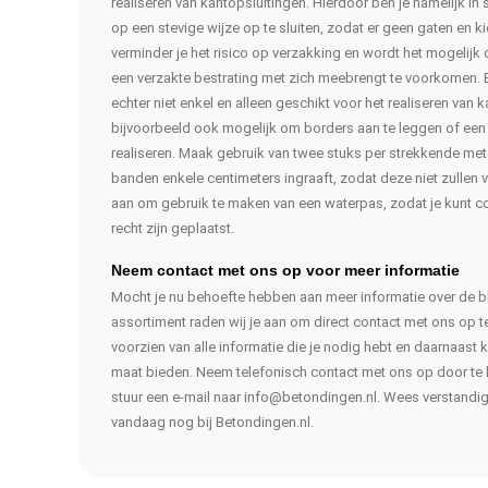
realiseren van kantopsluitingen. Hierdoor ben je namelijk in s
op een stevige wijze op te sluiten, zodat er geen gaten en k
verminder je het risico op verzakking en wordt het mogelijk
een verzakte bestrating met zich meebrengt te voorkomen. 
echter niet enkel en alleen geschikt voor het realiseren van k
bijvoorbeeld ook mogelijk om borders aan te leggen of een sf
realiseren. Maak gebruik van twee stuks per strekkende mete
banden enkele centimeters ingraaft, zodat deze niet zullen v
aan om gebruik te maken van een waterpas, zodat je kunt co
recht zijn geplaatst.
Neem contact met ons op voor meer informatie
Mocht je nu behoefte hebben aan meer informatie over de b
assortiment raden wij je aan om direct contact met ons op t
voorzien van alle informatie die je nodig hebt en daarnaast
maat bieden. Neem telefonisch contact met ons op door te b
stuur een e-mail naar
info@betondingen.nl
. Wees verstandi
vandaag nog bij Betondingen.nl.