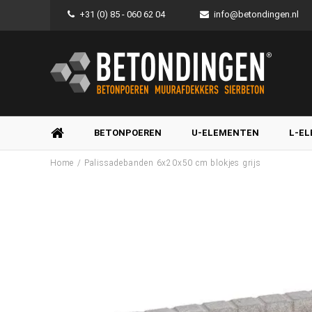
+31 (0) 85 - 060 62 04
info@betondingen.nl
BETONPOEREN
U-ELEMENTEN
L-E
/
Home
Palissadebanden 6x20x50 cm blokjes grijs