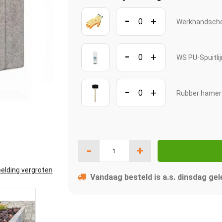
-
+
Werkhandscho
-
+
WS PU-Spuitli
-
+
Rubber hame
-
+
elding vergroten
Vandaag besteld is a.s. dinsdag gel