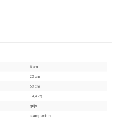
6 cm
20 cm
50 cm
14,4 kg
grijs
stampbeton