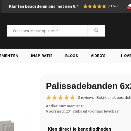
Klanten beoordelen ons met een 9.4
(11.579)
LEMENTEN
INSPIRATIE
BLOGS
VIDEO'S
OV
Palissadebanden 6x2
2 reviews | Bekijk alle beoordel
Artikelnummer:
3215
Voorraad:
231 stuks uit voorraad leverbaar
Kies direct je benodigdheden