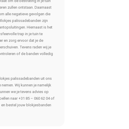
taat om de bestrating in je tuin
ieren zullen ontstaan. Daarnaast
 om alle negatieve gevolgen die
Blokjes palissadebanden zijn
antopsluitingen. Hiernaast is het
eervolle trap in je tuin te
r en zorg ervoor dat je de
erschuiven. Tevens raden wij je
ntroleren of de banden volledig
lokjes palissadebanden uit ons
e nemen. Wij kunnen je namelijk
 kunnen we je tevens advies op
ellen naar +31 85 – 060 62 04 of
g en bestel jouw blokjesbanden