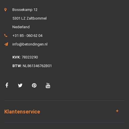
Bossekamp 12
5301 LZ Zaltbommel
Nederland
+31 85 - 060 62 04
info@betondingen.nl
KVK:
78323290
BTW:
NL861346762B01
Klantenservice