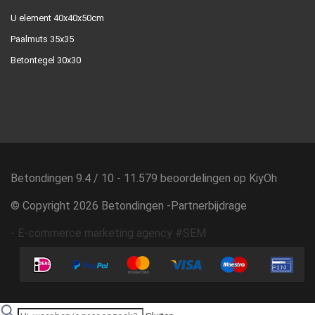
U element 40x40x50cm
Paalmuts 35x35
Betontegel 30x30
Betondingen
9.4
/
10
-
11.579
beoordelingen op
KiyOh
© Copyright 2026 Betondingen -
Partnerbijdrage
-
E-commerce marketing agency #SEM