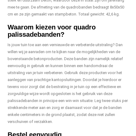
sterk en duurzaam beton, waardoor deze in staat zijn om jarenlang
mee te gaan. De afmeting van de quadrobanden bedraagt 8x50x50
cm en ze zijn gemaakt van stampbeton. Totaal gewicht: 42,6 kg.
Waarom kiezen voor quadro
palissadebanden?
Is jouw tuin toe aan een vernieuwde en verbeterde uitstraling? Dan
willen wij je aanraden om te kijken naar de mogelijkheden van de
bovenstaande betonproducten. Deze banden zijn namelijk relatief
eenvoudig in gebruik en kunnen binnen een handomdraai de
uitstraling van je tuin verbeteren. Gebruik deze producten voor het
aanleggen van prachtige kantopsluitingen. Doordat je hierdoor er
tevens voor zorgt dat de bestrating in je tuin op een effectieve en
zorgvuldige wijze wordt opgesloten is het gebruik van deze
palissadebanden in principe een win-win situatie. Leg twee stuks per
strekkende meter aan en zorg er daarnaast voor dat je de banden
enkele centimeters in de grond plaatst, zodat deze niet zullen
verschuiven of verzakken.
Bestel eenvoudig