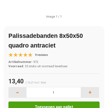
Image
1
/ 1
Palissadebanden 8x50x50
quadro antraciet
9 reviews
Artikelnummer:
972
Voorraad:
35 stuks uit voorraad leverbaar
13,40
(
16,21
Incl. btw)
-
+
Toevoegen aan pallet