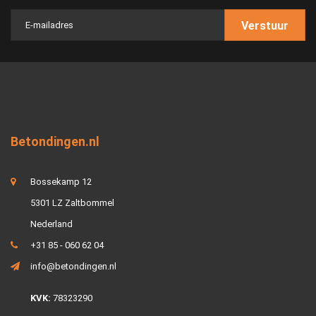
Verstuur
Betondingen.nl
Bossekamp 12
5301 LZ Zaltbommel
Nederland
+31 85 - 060 62 04
info@betondingen.nl
KVK:
78323290