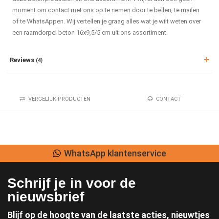
moment om contact met ons op te nemen door te bellen, te mailen
of te WhatsAppen. Wij vertellen je graag alles wat je wilt weten over
een raamdorpel beton 16x9,5/5 cm uit ons assortiment.
Reviews
(4)
VERGELIJK PRODUCTEN
CONTACT
WhatsApp klantenservice
Schrijf je in voor de
nieuwsbrief
Blijf op de hoogte van de laatste acties, nieuwtjes