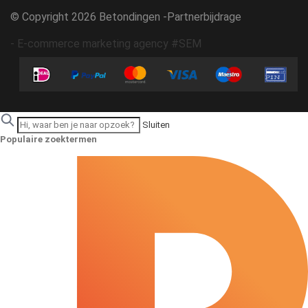
© Copyright 2026 Betondingen -
Partnerbijdrage
-
E-commerce marketing agency #SEM
Sluiten
Populaire zoektermen