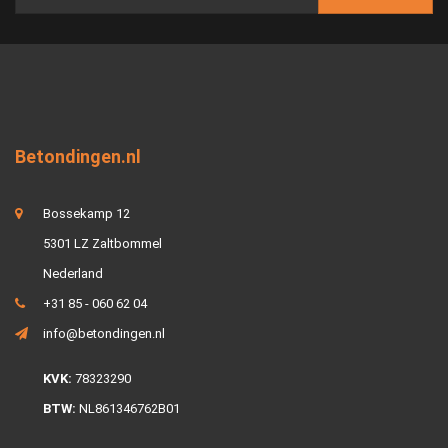
Betondingen.nl
Bossekamp 12
5301 LZ Zaltbommel
Nederland
+31 85 - 060 62 04
info@betondingen.nl
KVK:
78323290
BTW:
NL861346762B01