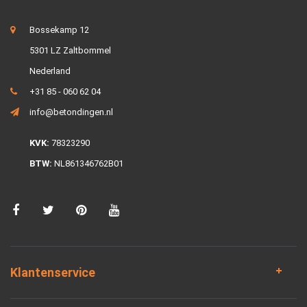
Bossekamp 12
5301 LZ Zaltbommel
Nederland
+31 85 - 060 62 04
info@betondingen.nl
KVK:
78323290
BTW:
NL861346762B01
Klantenservice