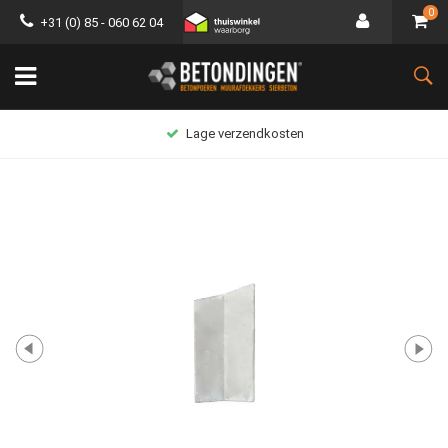
0
+31 (0) 85 - 060 62 04
Lage verzendkosten