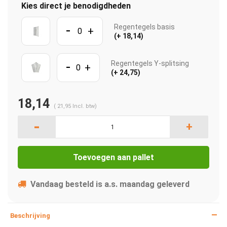
Kies direct je benodigdheden
-
Regentegels basis
+
(+ 18,14)
-
Regentegels Y-splitsing
+
(+ 24,75)
18,14
(
21,95
Incl. btw)
-
+
Toevoegen aan pallet
Vandaag besteld is a.s. maandag geleverd
Beschrijving