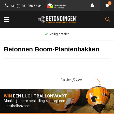
0
+31 (0) 85 - 060 62 04
Veilig betalen
Betonnen Boom-Plantenbakken
Dit kan jij zijn!
WIN
EEN LUCHTBALLONVAART
Maak bij iedere bestelling kans op een
luchtballonvaart