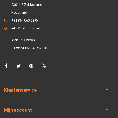
5301 LZ Zaltbommel
Nederland
+31 85 - 060 62 04
info@betondingen.nl
KVK:
78323290
BTW:
NL861346762B01
Klantenservice
Mijn account