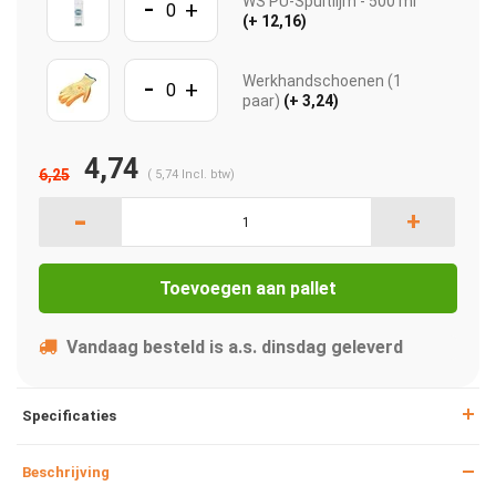
-
WS PU-Spuitlijm - 500 ml
+
(+ 12,16)
-
Werkhandschoenen (1
+
paar)
(+ 3,24)
4,74
6,25
(
5,74
Incl. btw)
-
+
Toevoegen aan pallet
Vandaag besteld is a.s. dinsdag geleverd
Specificaties
Beschrijving