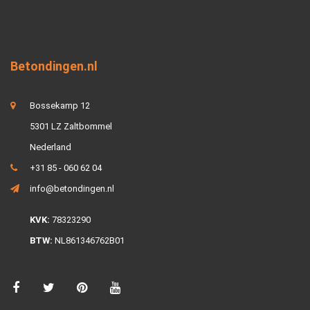
Betondingen.nl
Bossekamp 12
5301 LZ Zaltbommel
Nederland
+31 85 - 060 62 04
info@betondingen.nl
KVK:
78323290
BTW:
NL861346762B01