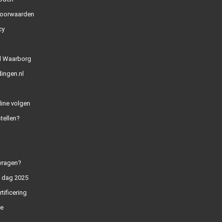
oorwaarden
cy
l Waarborg
ingen.nl
line volgen
tellen?
vragen?
n dag 2025
rtificering
e