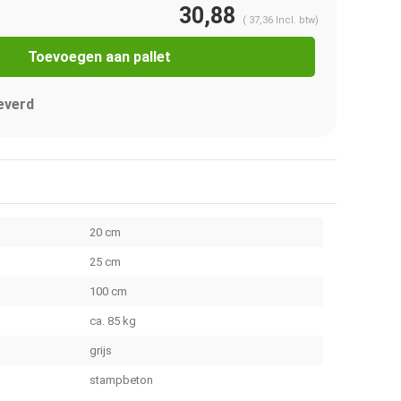
30,88
(
37,36
Incl. btw)
Toevoegen aan pallet
everd
20 cm
25 cm
100 cm
ca. 85 kg
grijs
stampbeton