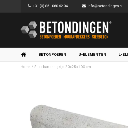
+31 (0) 85 - 060 62 04
info@betondingen.nl
BETONPOEREN
U-ELEMENTEN
L-E
/
Home
Stootbanden grijs 20x25x100 cm