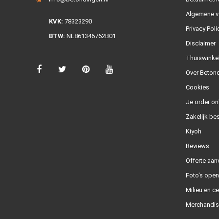
Algemene v
KVK:
78323290
Privacy Poli
BTW:
NL861346762B01
Disclaimer
Thuiswinke
Over Betond
Cookies
Je order on
Zakelijk bes
Kiyoh
Reviews
Offerte aan
Foto's ope
Milieu en ce
Merchandis