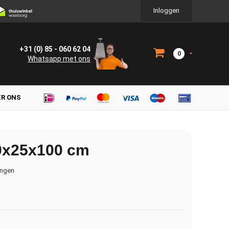
Inloggen
+31 (0) 85 - 060 62 04
0
Whatsapp met ons
ER ONS
20x25x100 cm
ingen