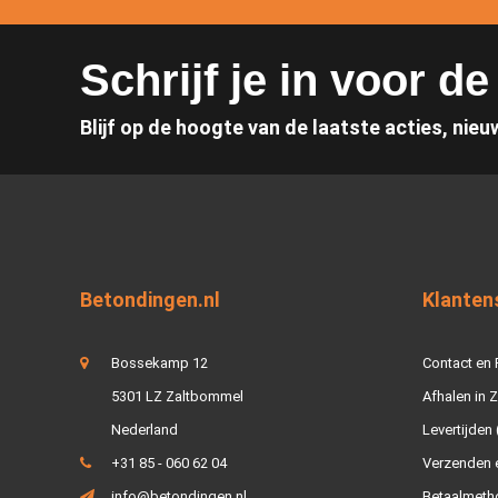
Schrijf je in voor d
Blijf op de hoogte van de laatste acties, nieu
Betondingen.nl
Klanten
Bossekamp 12
Contact en
5301 LZ Zaltbommel
Afhalen in 
Nederland
Levertijden 
+31 85 - 060 62 04
Verzenden e
info@betondingen.nl
Betaalmeth