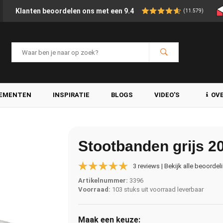
Klanten beoordelen ons met een 9.4
(11.579)
LEMENTEN
INSPIRATIE
BLOGS
VIDEO'S
OV
Stootbanden grijs 
3 reviews | Bekijk alle beoordel
Artikelnummer:
3396
Voorraad:
103 stuks uit voorraad leverbaar
Maak een keuze: