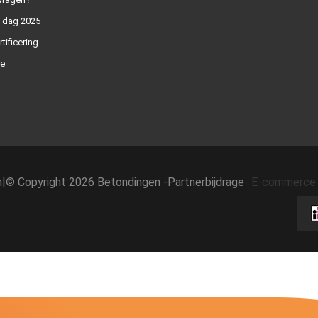
n dag 2025
rtificering
e
h
|
© Copyright 2026 Betondingen -
Partnerbijdrage
-
E-commerce 