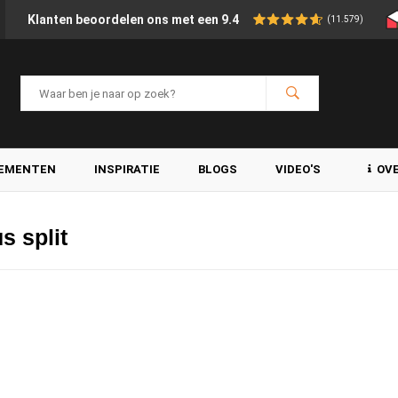
Klanten beoordelen ons met een 9.4
(11.579)
LEMENTEN
INSPIRATIE
BLOGS
VIDEO'S
OV
s split