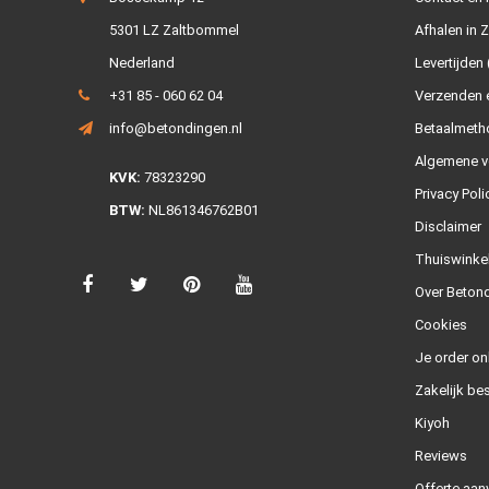
5301 LZ Zaltbommel
Afhalen in 
Nederland
Levertijden 
+31 85 - 060 62 04
Verzenden e
info@betondingen.nl
Betaalmeth
Algemene v
KVK:
78323290
Privacy Poli
BTW:
NL861346762B01
Disclaimer
Thuiswinke
Over Betond
Cookies
Je order on
Zakelijk bes
Kiyoh
Reviews
Offerte aan