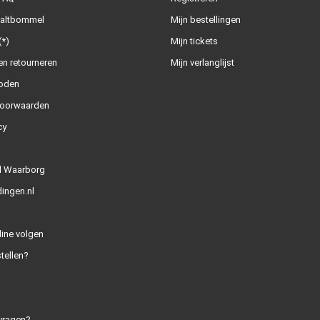
Zaltbommel
Mijn bestellingen
(*)
Mijn tickets
n retourneren
Mijn verlanglijst
oden
oorwaarden
cy
l Waarborg
ingen.nl
line volgen
tellen?
vragen?