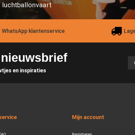
n luchtballonvaart
WhatsApp klantenservice
Lage
e nieuwsbrief
wtjes en inspiraties
service
Mijn account
 FAQ
Registreren