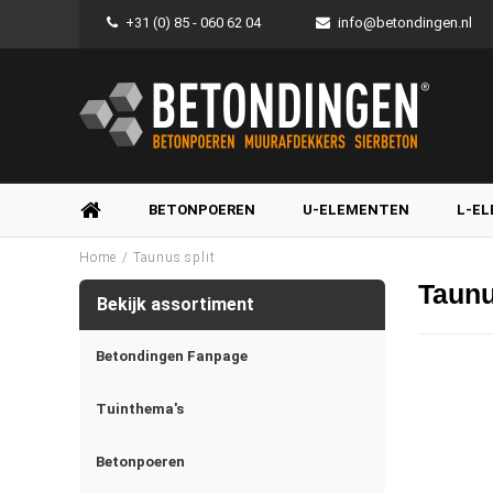
+31 (0) 85 - 060 62 04
info@betondingen.nl
BETONPOEREN
U-ELEMENTEN
L-E
/
Home
Taunus split
Taunu
Bekijk assortiment
Betondingen Fanpage
Tuinthema's
Betonpoeren