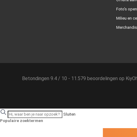
Foto's ope
Milieu en ce
Merchandis
Betondingen
9.4
/
10
-
11.579
beoordelingen op
KiyO
Sluiten
Populaire zoektermen