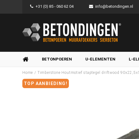
+31 (0) 85 - 060 62 04
info@betondingen.nl
BETONPOEREN
U-ELEMENTEN
L-E
/
Home
Timberstone Houtmotief staptegel driftwood 90x22,5
TOP AANBIEDING!