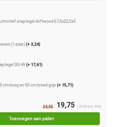
tmotief staptegel driftwood 67,5x22,5x5
enen (1 paar)
(+ 3,24)
aptegel 30/45
(+ 17,61)
0 cm hoog en 50 cm breed grijs
(+ 15,71)
Afbeelding vergroten
19,75
24,02
(
23,90
Incl. btw)
Toevoegen aan pallet