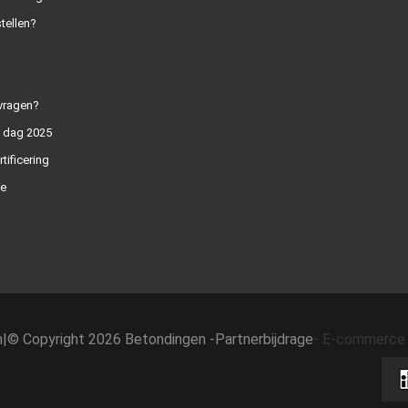
tellen?
vragen?
n dag 2025
rtificering
e
h
|
© Copyright 2026 Betondingen -
Partnerbijdrage
-
E-commerce 