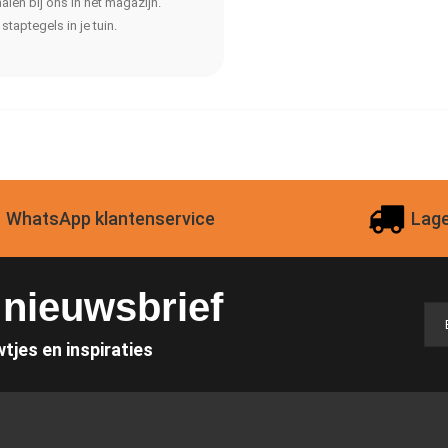
halen bij ons in het magazijn.
taptegels in je tuin.
WhatsApp klantenservice
Lage
e nieuwsbrief
wtjes en inspiraties