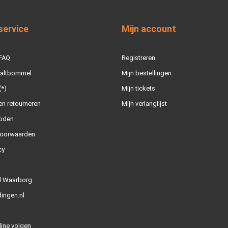
service
Mijn account
 FAQ
Registreren
Zaltbommel
Mijn bestellingen
(*)
Mijn tickets
n retourneren
Mijn verlanglijst
oden
oorwaarden
cy
l Waarborg
ingen.nl
line volgen