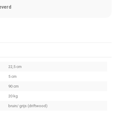
everd
22,5 cm
5 cm
90 cm
20 kg
bruin/ grijs (driftwood)