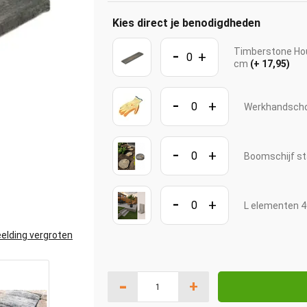
Kies direct je benodigdheden
-
Timberstone Hou
+
cm
(+ 17,95)
-
+
Werkhandscho
-
+
Boomschijf st
-
+
L elementen 4
elding vergroten
-
+