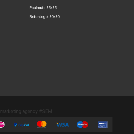
Paalmuts 35x35
Betontegel 30x30
marketing agency #SEM