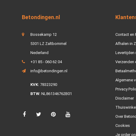
Betondingen.nl
Klanten
Bossekamp 12
Contact en
5301 LZ Zaltbommel
Afhalen in 
Nederland
Levertijden 
+31 85 - 060 62 04
Verzenden e
info@betondingen.nl
Betaalmeth
Algemene v
KVK:
78323290
Privacy Poli
BTW:
NL861346762B01
Disclaimer
Thuiswinke
Over Betond
Cookies
Je order on