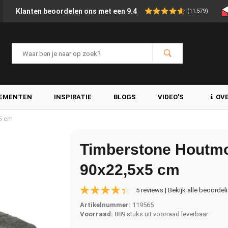
Klanten beoordelen ons met een 9.4
(11.579)
LEMENTEN
INSPIRATIE
BLOGS
VIDEO'S
OV
x5 cm
Timberstone Houtmot
90x22,5x5 cm
5 reviews | Bekijk alle beoordel
Artikelnummer:
119565
Voorraad:
889 stuks uit voorraad leverbaar