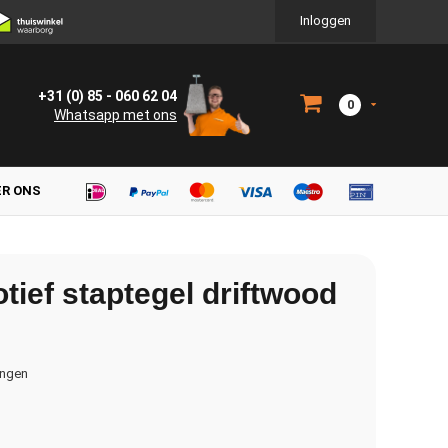
Inloggen
+31 (0) 85 - 060 62 04
0
Whatsapp met ons
ER ONS
ief staptegel driftwood
ingen