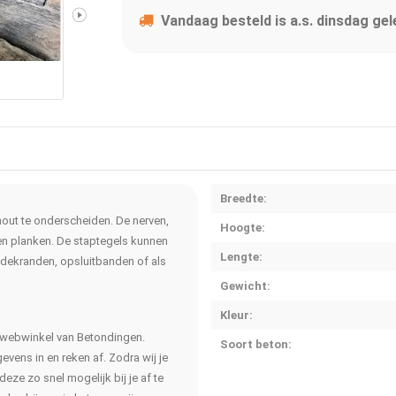
Vandaag besteld is a.s. dinsdag gel
Breedte:
hout te onderscheiden. De nerven,
Hoogte:
en planken. De staptegels kunnen
Lengte:
fdekranden, opsluitbanden of als
Gewicht:
Kleur:
e webwinkel van Betondingen.
Soort beton:
vens in en reken af. Zodra wij je
eze zo snel mogelijk bij je af te