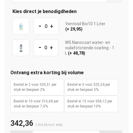
Kies direct je benodigdheden
-
Ventosil Bio10 1 Liter
+
(+ 29,95)
WS Nanocoat water- en
-
+
vuilafstotende coating - 1
L
(+ 48,78)
Ontvang extra korting bij volume
Bestel er 2 voor 335,51 per
Bestel er 5 voor 325,24 per
stuk en bespaar 2%
stuk en bespaar 5%
Bestel er 10 voor 316,68 per
Bestel er 15 voor 308,12 per
stuk en bespaar 7,5%
stuk en bespaar 10%
342,36
(
414,26
Incl. btw)