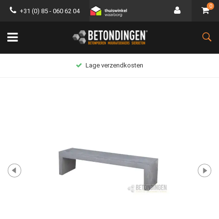
0
+31 (0) 85 - 060 62 04
Lage verzendkosten