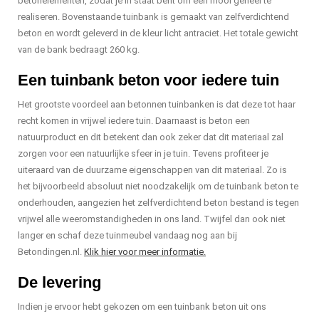
betonelementen, zodat je in staat bent om een mooi geheel te
realiseren. Bovenstaande tuinbank is gemaakt van zelfverdichtend
beton en wordt geleverd in de kleur licht antraciet. Het totale gewicht
van de bank bedraagt 260 kg.
Een tuinbank beton voor iedere tuin
Het grootste voordeel aan betonnen tuinbanken is dat deze tot haar
recht komen in vrijwel iedere tuin. Daarnaast is beton een
natuurproduct en dit betekent dan ook zeker dat dit materiaal zal
zorgen voor een natuurlijke sfeer in je tuin. Tevens profiteer je
uiteraard van de duurzame eigenschappen van dit materiaal. Zo is
het bijvoorbeeld absoluut niet noodzakelijk om de tuinbank beton te
onderhouden, aangezien het zelfverdichtend beton bestand is tegen
vrijwel alle weeromstandigheden in ons land. Twijfel dan ook niet
langer en schaf deze tuinmeubel vandaag nog aan bij
Betondingen.nl.
Klik hier voor meer informatie.
De levering
Indien je ervoor hebt gekozen om een tuinbank beton uit ons