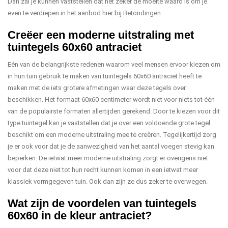
Dan zal je kunnen vaststellen dat het zeker de moeite waard is om je
even te verdiepen in het aanbod hier bij Betondingen.
Creëer een moderne uitstraling met
tuintegels 60x60 antraciet
Eén van de belangrijkste redenen waarom veel mensen ervoor kiezen om
in hun tuin gebruik te maken van tuintegels 60x60 antraciet heeft te
maken met de iets grotere afmetingen waar deze tegels over
beschikken. Het formaat 60x60 centimeter wordt niet voor niets tot één
van de populairste formaten allertijden gerekend. Door te kiezen voor dit
type tuintegel kan je vaststellen dat je over een voldoende grote tegel
beschikt om een moderne uitstraling mee te creëren. Tegelijkertijd zorg
je er ook voor dat je de aanwezigheid van het aantal voegen stevig kan
beperken. De ietwat meer moderne uitstraling zorgt er overigens niet
voor dat deze niet tot hun recht kunnen komen in een ietwat meer
klassiek vormgegeven tuin. Ook dan zijn ze dus zeker te overwegen.
Wat zijn de voordelen van tuintegels
60x60 in de kleur antraciet?