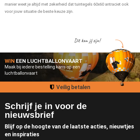
manier weet je altijd met zekerheid dat tuintegels 60x60 antraciet ook
voor jouw situatie de beste keuze zijn.
Dit kan jij zijn!
WIN
EEN LUCHTBALLONVAART
Maak bij iedere bestelling kans op een
luchtballonvaart
Groot assortiment
Schrijf je in voor de
nieuwsbrief
Blijf op de hoogte van de laatste acties, nieuwtjes
en inspiraties