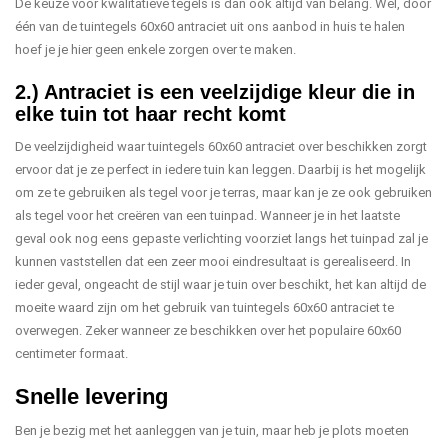
De keuze voor kwalitatieve tegels is dan ook altijd van belang. Wel, door
één van de tuintegels 60x60 antraciet uit ons aanbod in huis te halen
hoef je je hier geen enkele zorgen over te maken.
2.) Antraciet is een veelzijdige kleur die in
elke tuin tot haar recht komt
De veelzijdigheid waar tuintegels 60x60 antraciet over beschikken zorgt
ervoor dat je ze perfect in iedere tuin kan leggen. Daarbij is het mogelijk
om ze te gebruiken als tegel voor je terras, maar kan je ze ook gebruiken
als tegel voor het creëren van een tuinpad. Wanneer je in het laatste
geval ook nog eens gepaste verlichting voorziet langs het tuinpad zal je
kunnen vaststellen dat een zeer mooi eindresultaat is gerealiseerd. In
ieder geval, ongeacht de stijl waar je tuin over beschikt, het kan altijd de
moeite waard zijn om het gebruik van tuintegels 60x60 antraciet te
overwegen. Zeker wanneer ze beschikken over het populaire 60x60
centimeter formaat.
Snelle levering
Ben je bezig met het aanleggen van je tuin, maar heb je plots moeten