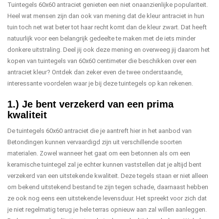
Tuintegels 60x60 antraciet genieten een niet onaanzienlijke populariteit.
Heel wat mensen zijn dan ook van mening dat de kleur antraciet in hun
tuin toch net wat beter tot haar recht komt dan de kleur zwart. Dat heeft
natuurlijk voor een belangrijk gedeelte te maken met de iets minder
donkere uitstraling. Deel jij ook deze mening en overweeg jij daarom het
kopen van tuintegels van 60x60 centimeter die beschikken over een
antraciet kleur? Ontdek dan zeker even de twee onderstaande,
interessante voordelen waar je bij deze tuintegels op kan rekenen.
1.) Je bent verzekerd van een prima
kwaliteit
De tuintegels 60x60 antraciet die je aantreft hier in het aanbod van
Betondingen kunnen vervaardigd zijn uit verschillende soorten
materialen. Zowel wanneer het gaat om een betonnen als om een
keramische tuintegel zal je echter kunnen vaststellen dat je altijd bent
verzekerd van een uitstekende kwaliteit. Deze tegels staan er niet alleen
om bekend uitstekend bestand te zijn tegen schade, daarnaast hebben
ze ook nog eens een uitstekende levensduur. Het spreekt voor zich dat
je niet regelmatig terug je hele terras opnieuw aan zal willen aanleggen.