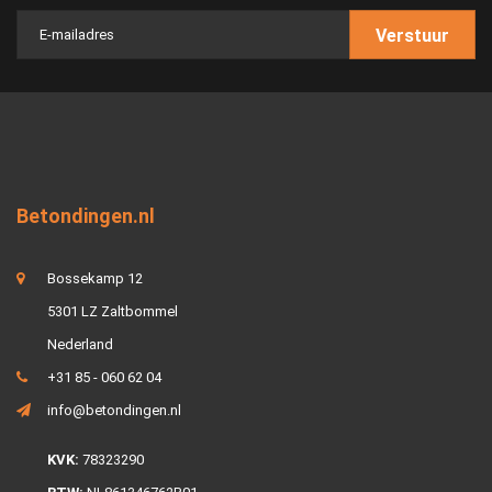
Verstuur
Betondingen.nl
Bossekamp 12
5301 LZ Zaltbommel
Nederland
+31 85 - 060 62 04
info@betondingen.nl
KVK:
78323290