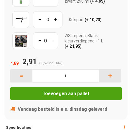
zwart 290 ml
(+ 4,95)
-
+
Kitspuit
(+ 10,73)
WS Imperial Black
-
+
kleurverdiepend - 1 L
(+ 21,95)
2,91
4,89
(
3,52
Incl. btw)
-
+
Toevoegen aan pallet
Vandaag besteld is a.s. dinsdag geleverd
Specificaties