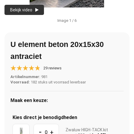
Bekijk video
Image
1
/ 6
U element beton 20x15x30
antraciet
29 reviews
Artikelnummer:
981
Voorraad:
182 stuks uit voorraad leverbaar
Maak een keuze:
Kies direct je benodigdheden
-
Zwaluw HIGH-TACK kit
+