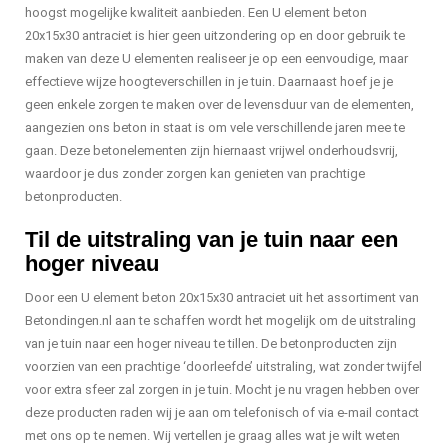
hoogst mogelijke kwaliteit aanbieden. Een U element beton
20x15x30 antraciet is hier geen uitzondering op en door gebruik te
maken van deze U elementen realiseer je op een eenvoudige, maar
effectieve wijze hoogteverschillen in je tuin. Daarnaast hoef je je
geen enkele zorgen te maken over de levensduur van de elementen,
aangezien ons beton in staat is om vele verschillende jaren mee te
gaan. Deze betonelementen zijn hiernaast vrijwel onderhoudsvrij,
waardoor je dus zonder zorgen kan genieten van prachtige
betonproducten.
Til de uitstraling van je tuin naar een
hoger niveau
Door een U element beton 20x15x30 antraciet uit het assortiment van
Betondingen.nl aan te schaffen wordt het mogelijk om de uitstraling
van je tuin naar een hoger niveau te tillen. De betonproducten zijn
voorzien van een prachtige ‘doorleefde’ uitstraling, wat zonder twijfel
voor extra sfeer zal zorgen in je tuin. Mocht je nu vragen hebben over
deze producten raden wij je aan om telefonisch of via e-mail contact
met ons op te nemen. Wij vertellen je graag alles wat je wilt weten