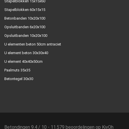
Stapelblokken 15x15x60
Stapelblokken 60x15x15
Betonbanden 10x20x100
Opsluitbanden 6x20x100
Opsluitbanden 10x20x100
U elementen beton 50cm antraciet
U element beton 30x30x40
U element 40x40x50cm
Paalmuts 35x35
Betontegel 30x30
Betondingen
9.4
/
10
-
11.579
beoordelingen op
KiyOh