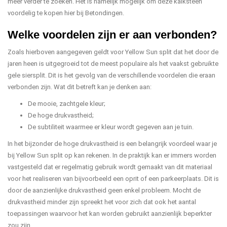
meer verder te zoeken. Het is namelijk mogelijk om deze kalksteen
voordelig te kopen hier bij Betondingen.
Welke voordelen zijn er aan verbonden?
Zoals hierboven aangegeven geldt voor Yellow Sun split dat het door de
jaren heen is uitgegroeid tot de meest populaire als het vaakst gebruikte
gele siersplit. Dit is het gevolg van de verschillende voordelen die eraan
verbonden zijn. Wat dit betreft kan je denken aan:
De mooie, zachtgele kleur;
De hoge drukvastheid;
De subtiliteit waarmee er kleur wordt gegeven aan je tuin.
In het bijzonder de hoge drukvastheid is een belangrijk voordeel waar je
bij Yellow Sun split op kan rekenen. In de praktijk kan er immers worden
vastgesteld dat er regelmatig gebruik wordt gemaakt van dit materiaal
voor het realiseren van bijvoorbeeld een oprit of een parkeerplaats. Dit is
door de aanzienlijke drukvastheid geen enkel probleem. Mocht de
drukvastheid minder zijn spreekt het voor zich dat ook het aantal
toepassingen waarvoor het kan worden gebruikt aanzienlijk beperkter
zou zijn.