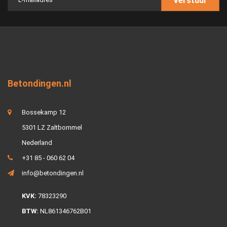
Verstuur
Betondingen.nl
Bossekamp 12
5301 LZ Zaltbommel
Nederland
+31 85 - 060 62 04
info@betondingen.nl
KVK:
78323290
BTW:
NL861346762B01