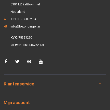
5301 LZ Zaltbommel
Nederland
+31 85 - 060 62 04
info@betondingen.nl
KVK:
78323290
BTW:
NL861346762B01
Klantenservice
Mijn account