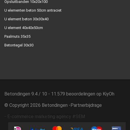
Opsluitbanden 10x20x100
U elementen beton 50cm antraciet
U element beton 30x30x40
U element 40x40x50cm
Paalmuts 35x35
Betontegel 30x30
Betondingen
9.4
/
10
-
11.579
beoordelingen op
KiyOh
© Copyright 2026 Betondingen -
Partnerbijdrage
-
E-commerce marketing agency #SEM