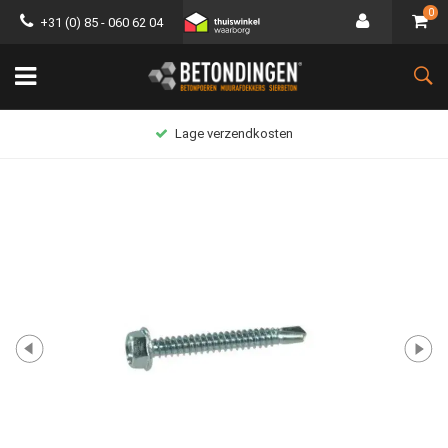
0
+31 (0) 85 - 060 62 04
Lage verzendkosten