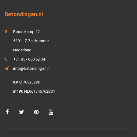
Betondingen.nl
Bossekamp 12
5301 LZ Zaltbommel
Nederland
+31 85 - 060 62 04
info@betondingen.nl
KVK:
78323290
BTW:
NL861346762B01