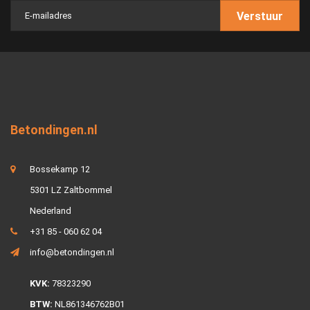
Verstuur
Betondingen.nl
Bossekamp 12
5301 LZ Zaltbommel
Nederland
+31 85 - 060 62 04
info@betondingen.nl
KVK:
78323290
BTW:
NL861346762B01