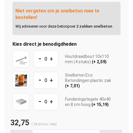
Niet vergeten om je snelbeton mee te
bestellen!
Wij adviseren voor deze betonpoer
2 zakken snelbeton
.
Kies direct je benodigdheden
-
Houtdraadbout 10x110
+
mm (4 stuks)
(+ 2,59)
Snelbeton Eco
-
+
Betondingen plastic zak
(+ 7,01)
-
Funderingstegels 40x40
+
en 8 cm hoog
(+ 15,19)
32,75
(
39,63
Incl. btw)