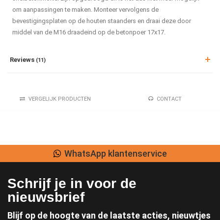
om aanpassingen te maken. Monteer vervolgens de
bevestigingsplaten op de houten staanders en draai deze door
middel van de M16 draadeind op de betonpoer 17x17.
Reviews
(11)
VERGELIJK PRODUCTEN
CONTACT
vice
Lage verzendkost
Schrijf je in voor de
nieuwsbrief
Blijf op de hoogte van de laatste acties, nieuwtjes