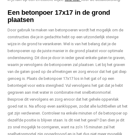
Een betonpoer 17x17 in de grond
plaatsen
Door gebruik te maken van betonpoeren wordt het mogelijk om de
constructies die je in gedachte hebt op een uitzonderlijk stevige
wijze in de grond te verankeren. Wel is van het belang dat je de
betonpoeren op de juiste manier in de grond plaatst voor optimale
ondersteuning. Dit doe je door in ieder geval enkele gaten te graven,
waarin je vervolgens de betonpoeren zal plaatsen. Let bij het graven
van de gaten goed op de afmetingen en zorg ervoor dat het gat diep
genoeg is. Plaats de betonpoer 17x17 los in het gat of op een
betontegel voor extra stevigheid. Vul vervolgens het gat dat je hebt
gegraven aan met water in combinatie met snelbetonmortel.
Besproei dit vervolgens en zorg ervoor dat het gehele oppervlak
goed nat is. Na afloop even aankloppen, zodat alle luchtbellen uit het
gat zijn verdwenen. Controleer na enkele minuten of de betonpoer op
dezelfde positie is blijven staan. Is dit niet het geval? Dan dien je dit
zo snel mogelijk te corrigeren, want na zo’n 15 minuten zal het
snelbetonmortel zijn opgedroogd en is het dus niet meer mogelijk