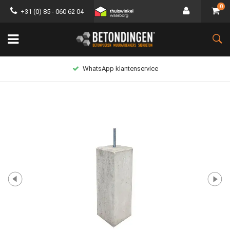
0
+31 (0) 85 - 060 62 04
Lage verzendkosten