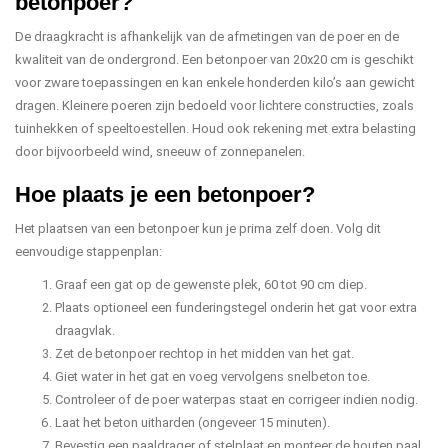
betonpoer?
De draagkracht is afhankelijk van de afmetingen van de poer en de
kwaliteit van de ondergrond. Een betonpoer van 20x20 cm is geschikt
voor zware toepassingen en kan enkele honderden kilo’s aan gewicht
dragen. Kleinere poeren zijn bedoeld voor lichtere constructies, zoals
tuinhekken of speeltoestellen. Houd ook rekening met extra belasting
door bijvoorbeeld wind, sneeuw of zonnepanelen.
Hoe plaats je een betonpoer?
Het plaatsen van een betonpoer kun je prima zelf doen. Volg dit
eenvoudige stappenplan:
Graaf een gat op de gewenste plek, 60 tot 90 cm diep.
Plaats optioneel een funderingstegel onderin het gat voor extra
draagvlak.
Zet de betonpoer rechtop in het midden van het gat.
Giet water in het gat en voeg vervolgens snelbeton toe.
Controleer of de poer waterpas staat en corrigeer indien nodig.
Laat het beton uitharden (ongeveer 15 minuten).
Bevestig een paaldrager of stelplaat en monteer de houten paal.