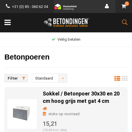
0
+31 (0) 85 - 060 62 04
Groot assortiment
Betonpoeren
Filter
Standaard
Sokkel / Betonpoer 30x30 en 20
cm hoog grijs met gat 4 cm
stuks op voorraad
15,21
(18,40 Incl. btw)