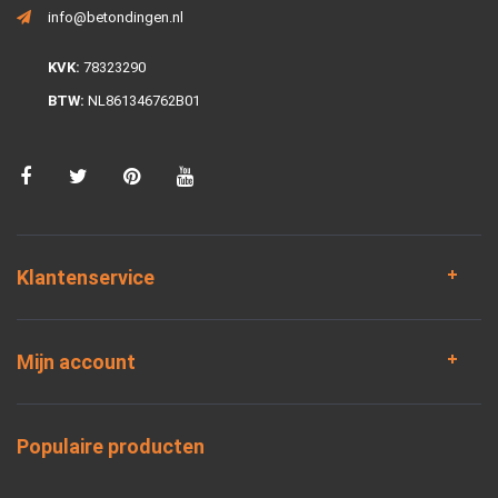
info@betondingen.nl
KVK:
78323290
BTW:
NL861346762B01
Klantenservice
Mijn account
Populaire producten