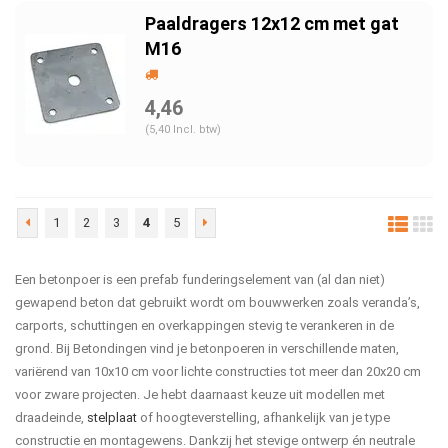
Paaldragers 12x12 cm met gat
M16
4,46
(5,40 Incl. btw)
1
2
3
4
5
Een betonpoer is een prefab funderingselement van (al dan niet)
gewapend beton dat gebruikt wordt om bouwwerken zoals veranda’s,
carports, schuttingen en overkappingen stevig te verankeren in de
grond. Bij Betondingen vind je betonpoeren in verschillende maten,
variërend van 10x10 cm voor lichte constructies tot meer dan 20x20 cm
voor zware projecten. Je hebt daarnaast keuze uit modellen met
draadeinde,
stelplaat
of hoogteverstelling, afhankelijk van je type
constructie en montagewens. Dankzij het stevige ontwerp én neutrale