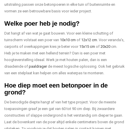
uitstraling passen onze betonpoeren in elke tuin of buitenruimte en
vormen ze een betrouwbare basis voor ieder project.
Welke poer heb je nodig?
Dat hangt af van wat je gaat bouwen. Voor een kleine schutting of
tuinscherm volstaat een poer van
10x10 cm
of
12x12 cm
. Voor veranda’s,
carports of overkappingen kies je beter voor
15x15 cm
of
20x20
cm.
Heb je te maken met een hellend terrein? Dan is een poer met
hoogteverstelling ideaal. Werk je met houten palen, dan is een
draadeinde of
paaldrager
de meest logische oplossing. Ook het gebruik
van een stelplaat kan helpen om alles waterpas te monteren.
Hoe diep moet een betonpoer in de
grond?
De benodigde diepte hangt af van het type project. Voor de meeste
toepassingen graaf je een gat van 60 tot 90 cm diep. Bij zwaardere
constructies of slappe ondergrond is het verstandig om dieper te gaan.
Laat de bovenkant van de poer altijd enkele centimeters boven de grond
uitsteken. Zo voorkom je dat houten palen in contact komen met