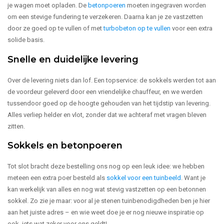
je wagen moet opladen. De
betonpoeren
moeten ingegraven worden
om een stevige fundering te verzekeren. Daarna kan je ze vastzetten
door ze goed op te vullen of met
turbobeton op te vullen
voor een extra
solide basis.
Snelle en duidelijke levering
Over de levering niets dan lof. Een topservice: de sokkels werden tot aan
de voordeur geleverd door een vriendelijke chauffeur, en we werden
tussendoor goed op de hoogte gehouden van het tijdstip van levering.
Alles verliep helder en vlot, zonder dat we achteraf met vragen bleven
zitten.
Sokkels en betonpoeren
Tot slot bracht deze bestelling ons nog op een leuk idee: we hebben
meteen een extra poer besteld als
sokkel voor een tuinbeeld
. Want je
kan werkelijk van alles en nog wat stevig vastzetten op een betonnen
sokkel. Zo zie je maar: voor al je stenen tuinbenodigdheden ben je hier
aan het juiste adres – en wie weet doe je er nog nieuwe inspiratie op
ook, iets wat zeker voor ons geldt!