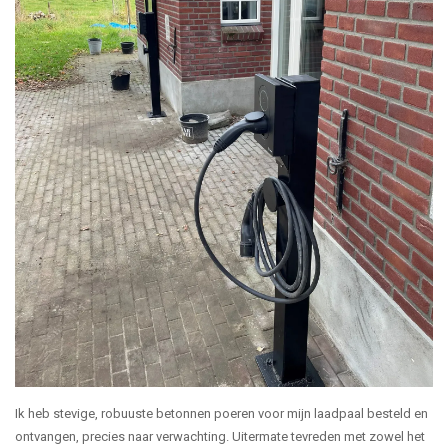
Ik heb stevige, robuuste betonnen poeren voor mijn laadpaal besteld en
ontvangen, precies naar verwachting. Uitermate tevreden met zowel het