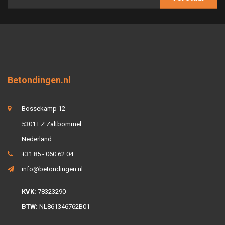
Betondingen.nl
Bossekamp 12
5301 LZ Zaltbommel
Nederland
+31 85 - 060 62 04
info@betondingen.nl
KVK:
78323290
BTW:
NL861346762B01