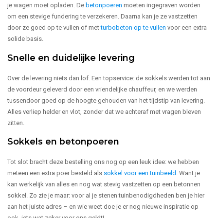
je wagen moet opladen. De
betonpoeren
moeten ingegraven worden
om een stevige fundering te verzekeren. Daarna kan je ze vastzetten
door ze goed op te vullen of met
turbobeton op te vullen
voor een extra
solide basis.
Snelle en duidelijke levering
Over de levering niets dan lof. Een topservice: de sokkels werden tot aan
de voordeur geleverd door een vriendelijke chauffeur, en we werden
tussendoor goed op de hoogte gehouden van het tijdstip van levering.
Alles verliep helder en vlot, zonder dat we achteraf met vragen bleven
zitten.
Sokkels en betonpoeren
Tot slot bracht deze bestelling ons nog op een leuk idee: we hebben
meteen een extra poer besteld als
sokkel voor een tuinbeeld
. Want je
kan werkelijk van alles en nog wat stevig vastzetten op een betonnen
sokkel. Zo zie je maar: voor al je stenen tuinbenodigdheden ben je hier
aan het juiste adres – en wie weet doe je er nog nieuwe inspiratie op
ook, iets wat zeker voor ons geldt!