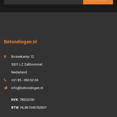
Betondingen.nl
Bossekamp 12
5301 LZ Zaltbommel
Nederland
+31 85 - 060 62 04
info@betondingen.nl
KVK:
78323290
BTW:
NL861346762B01