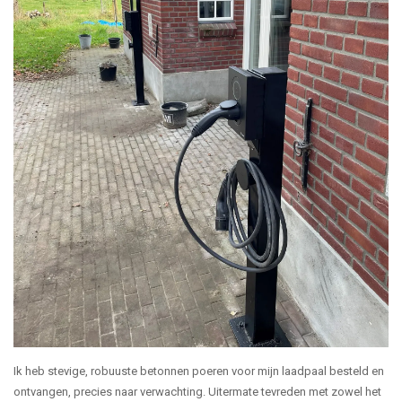
Ik heb stevige, robuuste betonnen poeren voor mijn laadpaal besteld en
ontvangen, precies naar verwachting. Uitermate tevreden met zowel het