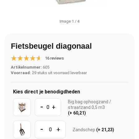
Image
1
/ 4
Fietsbeugel diagonaal
16 reviews
Artikelnummer:
605
Voorraad:
29 stuks uit voorraad leverbaar
Kies direct je benodigdheden
Big bag ophoogzand /
-
+
straatzand 0,5 m3
(+ 60,21)
-
+
Zandschep
(+ 21,23)