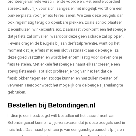
profiteer je van vele verschillende voordelen. Het eerste voordeel
spreekt natuurlijk voor zich, aangezien het mogelijk wordt om een
parkeerplaats voor je fiets te realiseren. We zien deze beugels dan
ook regelmatig terug op openbare plekken, zoals schoolplaatsen,
ziekenhuizen, winkelcentra etc. Daarnaast voorkomt een fietsbeugel
dat je fiets zal omvallen, waardoor deze geen schade zal oplopen.
Tevens dragen de beugels bij aan diefstalpreventie, want op het
moment dat je je fiets met een slot vastmaakt aan de beugel, zal
deze goed vastzitten en wordt het enorm lastig voor dieven om je
fiets te stelen. Met enkele fietsbeugels naast elkaar creëer je een
stevig fietsenrek. Tot slot profiteer je nog van het feit dat de
fietsblokken tegen een stootje kunnen en niet zullen roesten of
verweren. Hierdoor wordt het mogelijk om de beugels jarenlang te
gebruiken.
Bestellen bij Betondingen.nl
Indien je een fietsbeugel wilt bestellen uit het assortiment van
Betondingen.nl kunnen wij je verzekeren dat je deze beugels snel in
huis hebt. Daarnaast profiteer je van een gunstige aanschafprijs en