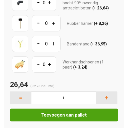
-
+
bocht 90º inwendig
antraciet beton
(+ 26,64)
-
+
Rubber hamer
(+ 8,26)
-
+
Bandentang
(+ 36,95)
-
Werkhandschoenen (1
+
paar)
(+ 3,24)
26,64
(
32,23
Incl. btw)
-
+
Toevoegen aan pallet