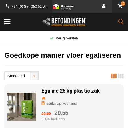
0
+31 (0) 85 - 060 62 04
Groot assortiment
Goedkope manier vloer egaliseren
Standaard
Egaline 25 kg plastic zak
stuks op voorraad
20,55
22,60
(24,87 Incl. btw)