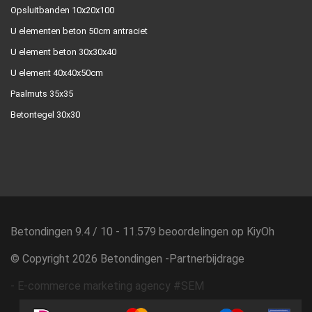
Opsluitbanden 10x20x100
U elementen beton 50cm antraciet
U element beton 30x30x40
U element 40x40x50cm
Paalmuts 35x35
Betontegel 30x30
Betondingen
9.4
/
10
-
11.579
beoordelingen op
KiyOh
© Copyright 2026 Betondingen -
Partnerbijdrage
-
E-commerce marketing agency #SEM