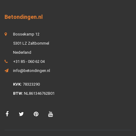
Betondingen.nl
Bossekamp 12
5301 LZ Zaltbommel
Nederland
+31 85 - 060 62 04
info@betondingen.nl
KVK:
78323290
BTW:
NL861346762B01