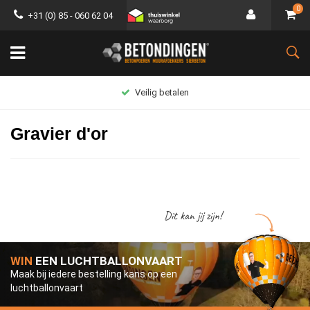
0
+31 (0) 85 - 060 62 04
Groot assortiment
Gravier d'or
Dit kan jij zijn!
WIN
EEN LUCHTBALLONVAART
Maak bij iedere bestelling kans op een
luchtballonvaart