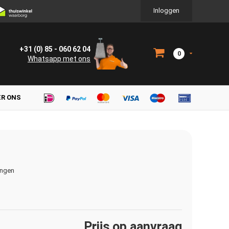
Inloggen
+31 (0) 85 - 060 62 04
0
Whatsapp met ons
ER ONS
ingen
Prijs op aanvraag