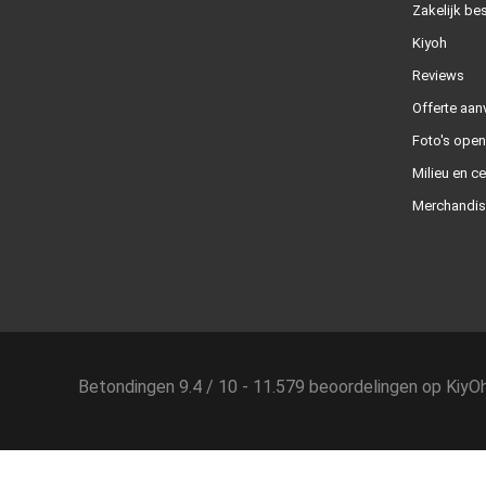
Zakelijk bes
Kiyoh
Reviews
Offerte aan
Foto's ope
Milieu en ce
Merchandis
Betondingen
9.4
/
10
-
11.579
beoordelingen op
KiyO