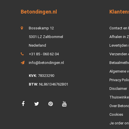
Betondingen.nl
Klanten
Bossekamp 12
Contact en
5301 LZ Zaltbommel
Afhalen in 
Nederland
Levertijden 
+31 85 - 060 62 04
Verzenden e
info@betondingen.nl
Betaalmeth
Algemene v
KVK:
78323290
Privacy Poli
BTW:
NL861346762B01
Disclaimer
Thuiswinke
Over Betond
Cookies
Je order on