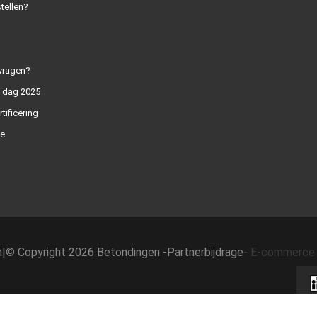
tellen?
vragen?
n dag 2025
rtificering
e
h
|
© Copyright 2026 Betondingen -
Partnerbijdrage
-
E-commerce 