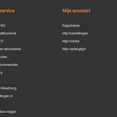
service
Mijn account
 FAQ
Registreren
Zaltbommel
Mijn bestellingen
(*)
Mijn tickets
n retourneren
Mijn verlanglijst
oden
oorwaarden
cy
l Waarborg
ingen.nl
line volgen