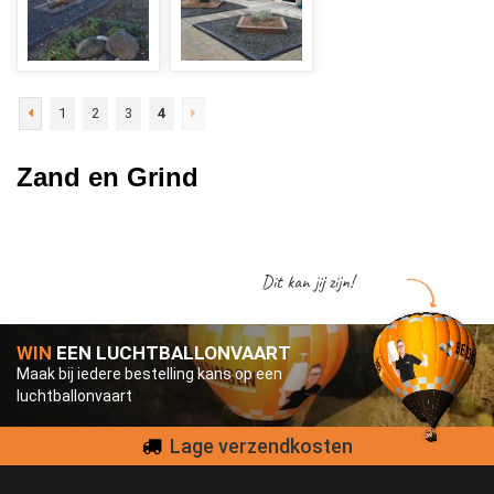
1
2
3
4
Zand en Grind
Dit kan jij zijn!
WIN
EEN LUCHTBALLONVAART
Maak bij iedere bestelling kans op een
luchtballonvaart
Lage verzendkosten