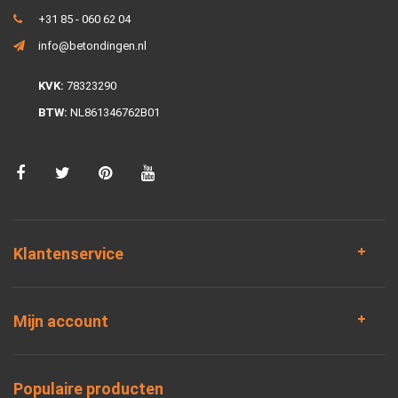
+31 85 - 060 62 04
info@betondingen.nl
KVK:
78323290
BTW:
NL861346762B01
Klantenservice
Mijn account
Populaire producten