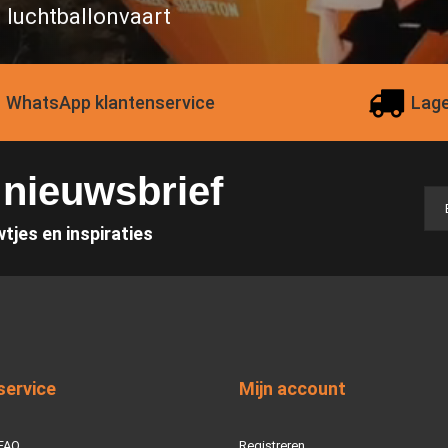
n luchtballonvaart
WhatsApp klantenservice
Lage
e nieuwsbrief
wtjes en inspiraties
service
Mijn account
 FAQ
Registreren