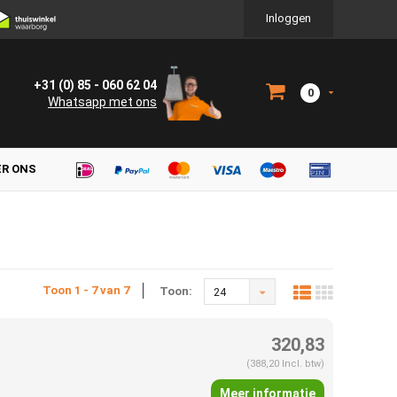
Inloggen
+31 (0) 85 - 060 62 04
0
Whatsapp met ons
ER ONS
Toon 1 - 7 van 7
Toon:
24
320,83
(388,20 Incl. btw)
Meer informatie