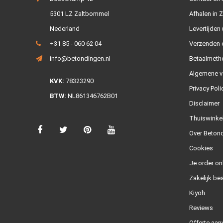
5301 LZ Zaltbommel
Afhalen in 
Nederland
Levertijden 
+31 85 - 060 62 04
Verzenden e
info@betondingen.nl
Betaalmeth
Algemene v
KVK:
78323290
Privacy Poli
BTW:
NL861346762B01
Disclaimer
Thuiswinke
Over Betond
Cookies
Je order on
Zakelijk bes
Kiyoh
Reviews
Offerte aan