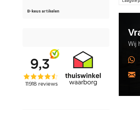
Laagste p
B-keus artikelen
Vr
Wij 