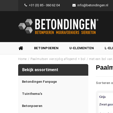
+31 (0) 85 - 060 62 04
info@betondingen.nl
BETONPOEREN
U-ELEMENTEN
L-E
/
/
Home
Paalmutsen vierzijdig aflopend + bol
met een bol va
Paalm
Bekijk assortiment
Betondingen Fanpage
Sorteren o
Tuinthema's
Betonpoeren