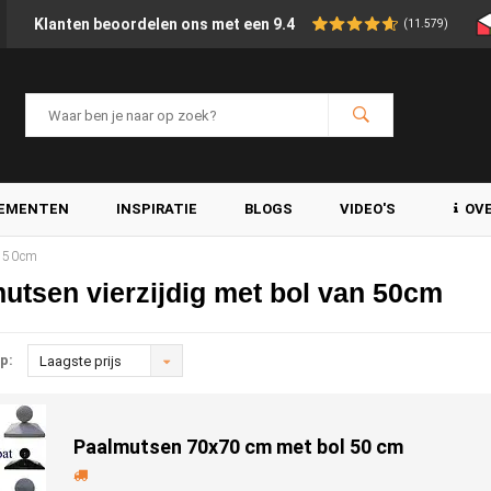
Klanten beoordelen ons met een 9.4
(11.579)
LEMENTEN
INSPIRATIE
BLOGS
VIDEO'S
OV
n 50cm
utsen vierzijdig met bol van 50cm
p:
Laagste prijs
Paalmutsen 70x70 cm met bol 50 cm