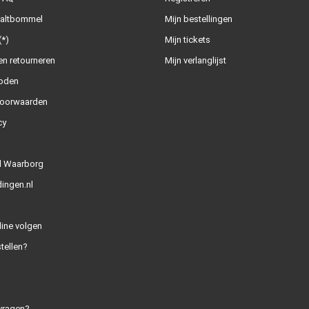
Zaltbommel
Mijn bestellingen
(*)
Mijn tickets
n retourneren
Mijn verlanglijst
oden
oorwaarden
cy
l Waarborg
ingen.nl
line volgen
tellen?
vragen?