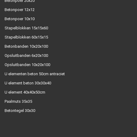
Betonpoer 20x20
Betonpoer 12x12
Betonpoer 10x10
Stapelblokken 15x15x60
Stapelblokken 60x15x15
Betonbanden 10x20x100
Opsluitbanden 6x20x100
Opsluitbanden 10x20x100
U elementen beton 50cm antraciet
U element beton 30x30x40
U element 40x40x50cm
Paalmuts 35x35
Betontegel 30x30