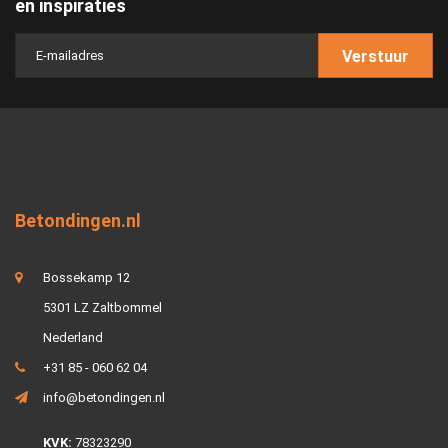
en inspiraties
Verstuur
Betondingen.nl
Bossekamp 12
5301 LZ Zaltbommel
Nederland
+31 85 - 060 62 04
info@betondingen.nl
KVK:
78323290