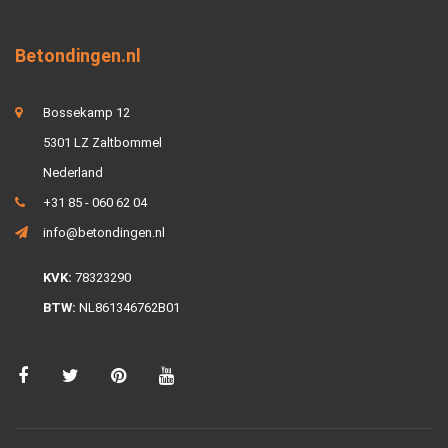
Betondingen.nl
Bossekamp 12
5301 LZ Zaltbommel
Nederland
+31 85 - 060 62 04
info@betondingen.nl
KVK:
78323290
BTW:
NL861346762B01