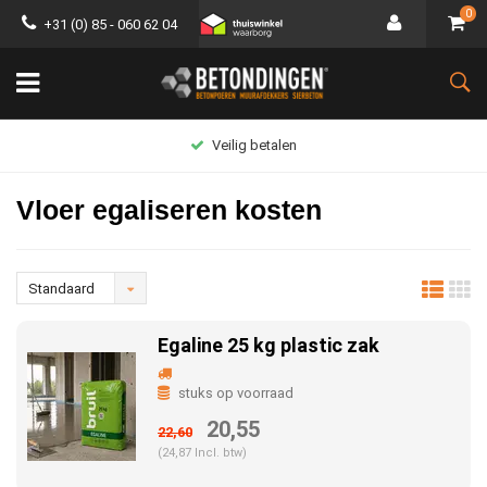
0
+31 (0) 85 - 060 62 04
Groot assortiment
Vloer egaliseren kosten
Standaard
Egaline 25 kg plastic zak
stuks op voorraad
20,55
22,60
(24,87 Incl. btw)