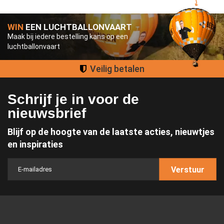
WIN
EEN LUCHTBALLONVAART
Maak bij iedere bestelling kans op een
luchtballonvaart
alen
Groot assor
Schrijf je in voor de
nieuwsbrief
Blijf op de hoogte van de laatste acties, nieuwtjes
en inspiraties
Verstuur