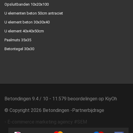
Opsluitbanden 10x20x100
U elementen beton 50cm antraciet
U element beton 30x30x40
U element 40x40x50cm
Paalmuts 35x35
Betontegel 30x30
Betondingen
9.4
/
10
-
11.579
beoordelingen op
KiyOh
© Copyright 2026 Betondingen -
Partnerbijdrage
-
E-commerce marketing agency #SEM