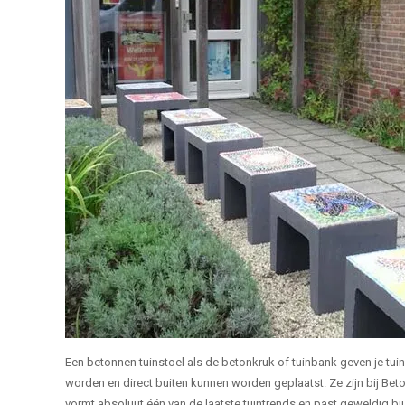
Een betonnen tuinstoel als de betonkruk of tuinbank geven je tuin
worden en direct buiten kunnen worden geplaatst. Ze zijn bij Betond
vormt absoluut één van de laatste tuintrends en past geweldig b