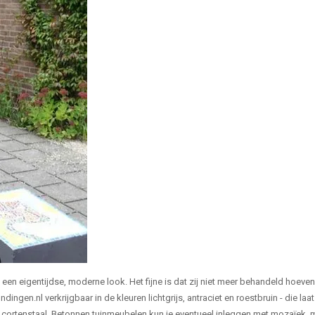
 een eigentijdse, moderne look. Het fijne is dat zij niet meer behandeld hoeven
ingen.nl verkrijgbaar in de kleuren lichtgrijs, antraciet en roestbruin - die laa
ij cortenstaal. Betonnen tuinmeubelen kun je eventueel inleggen met mozaïek,