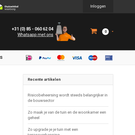
Inloggen
+31 (0) 85 - 060 62 04
0
Whatsapp met ons
NS
Recente artikelen
Risicobeheersing wordt steeds belangrijker in
de bouwsector
Zo maak je van de tuin en de woonkamer een
geheel
Zo upgrade je je tuin met een
terrasoverkapping