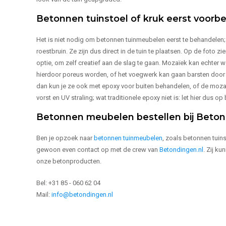
Betonnen tuinstoel of kruk eerst voor
Het is niet nodig om betonnen tuinmeubelen eerst te behandelen; wi
roestbruin. Ze zijn dus direct in de tuin te plaatsen. Op de foto zi
optie, om zelf creatief aan de slag te gaan. Mozaïek kan echter
hierdoor poreus worden, of het voegwerk kan gaan barsten door v
dan kun je ze ook met epoxy voor buiten behandelen, of de moza
vorst en UV straling; wat traditionele epoxy niet is: let hier dus op
Betonnen meubelen bestellen bij Beto
Ben je opzoek naar
betonnen tuinmeubelen
, zoals betonnen tuin
gewoon even contact op met de crew van
Betondingen.nl
. Zij k
onze betonproducten.
Bel: +31 85 - 060 62 04
Mail:
info@betondingen.nl