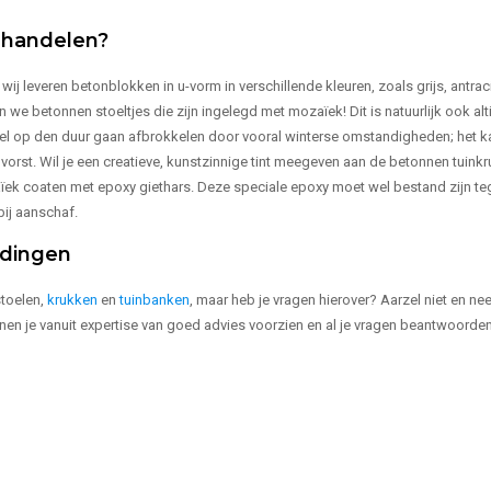
behandelen?
j leveren betonblokken in u-vorm in verschillende kleuren, zoals grijs, antrac
en we betonnen stoeltjes die zijn ingelegd met mozaïek! Dit is natuurlijk ook alt
 wel op den duur gaan afbrokkelen door vooral winterse omstandigheden; het k
orst. Wil je een creatieve, kunstzinnige tint meegeven aan de betonnen tuinkr
ïek coaten met epoxy giethars. Deze speciale epoxy moet wel bestand zijn te
 bij aanschaf.
ndingen
stoelen,
krukken
en
tuinbanken
, maar heb je vragen hierover? Aarzel niet en n
unnen je vanuit expertise van goed advies voorzien en al je vragen beantwoorde