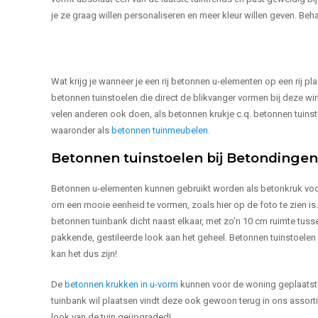
je ze graag willen personaliseren en meer kleur willen geven. B
Wat krijg je wanneer je een rij betonnen u-elementen op een rij p
betonnen tuinstoelen die direct de blikvanger vormen bij deze wi
velen anderen ook doen, als betonnen krukje c.q. betonnen tuins
waaronder als
betonnen tuinmeubelen
.
Betonnen tuinstoelen bij Betondingen,
Betonnen u-elementen kunnen gebruikt worden als betonkruk voor
om een mooie eenheid te vormen, zoals hier op de foto te zien is. 
betonnen tuinbank dicht naast elkaar, met zo'n 10 cm ruimte tusse
pakkende, gestileerde look aan het geheel. Betonnen tuinstoele
kan het dus zijn!
De
betonnen krukken in u-vorm
kunnen voor de woning geplaatst w
tuinbank wil plaatsen vindt deze ook gewoon terug in ons assort
look van de tuin geüpgraded!