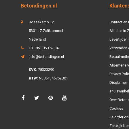
Betondingen.nl
Klanten
Bossekamp 12
Contact en
5301 LZ Zaltbommel
Afhalen in
Nederland
Levertijden 
+31 85 - 060 62 04
Verzenden e
info@betondingen.nl
Betaalmeth
Algemene 
KVK:
78323290
Privacy Poli
BTW:
NL861346762B01
Disclaimer
Thuiswinke
Over Betond
Cookies
Je order on
Zakelijk bes