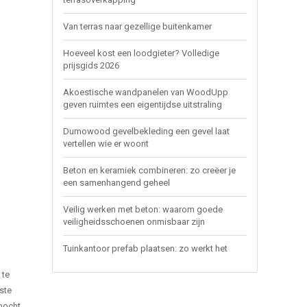
Van terras naar gezellige buitenkamer
Hoeveel kost een loodgieter? Volledige
prijsgids 2026
Akoestische wandpanelen van WoodUpp
geven ruimtes een eigentijdse uitstraling
Dumowood gevelbekleding een gevel laat
vertellen wie er woont
Beton en keramiek combineren: zo creëer je
een samenhangend geheel
Veilig werken met beton: waarom goede
veiligheidsschoenen onmisbaar zijn
Tuinkantoor prefab plaatsen: zo werkt het
 te
tste
 mocht