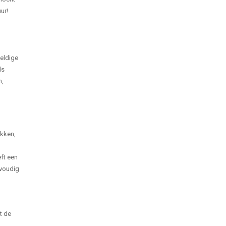
ur!
weldige
ls
n,
ukken,
eft een
nvoudig
t de