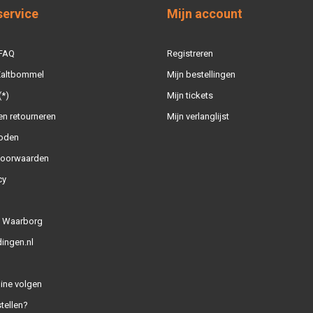
service
Mijn account
 FAQ
Registreren
 Zaltbommel
Mijn bestellingen
(*)
Mijn tickets
n retourneren
Mijn verlanglijst
oden
voorwaarden
cy
l Waarborg
ingen.nl
line volgen
tellen?