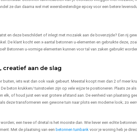
ehandel ze dan daarna wel met weersbestendige epoxy voor een betere levensdu
laatst en deze beschildert of inlegt met mozaïek aan de bovenzijde? Een rij ge
nkel. De klant kocht een x-aantal betonnen u-elementen en gebruikte deze, zoa
toel! Betonnen u-vormige elementen kunnen voor tal van zaken gebruikt worde
 creatief aan de slag
 buiten, iets wat dan ook vaak gebeurt. Meestal koopt men dan 2 of meer kr
De beton krukken/ tuinstoelen zijn op vele wijze te positioneren. Plaats ze als
n elk, of houd juist een wat grotere afstand aan. De eenheid van plaatsing ge
n als deze transformeren een gewone tuin naar plots een moderne look; zo ee
orden; een twee of drietal is het mooiste dan. Wie liever een echte betonnen
iment. Met de plaatsing van een
betonnen tuinbank
voor je woning heb je direc