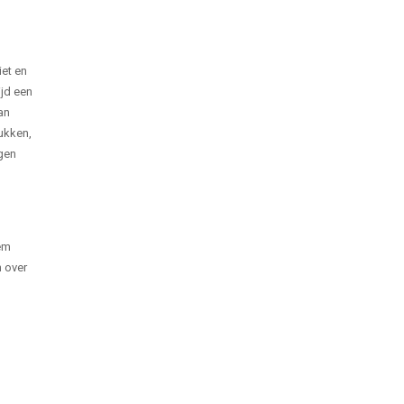
iet en
ijd een
an
ukken,
gen
eem
n over