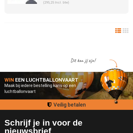
(295,25 Incl. btw)
Dit kan jij zijn!
WIN
EEN LUCHTBALLONVAART
Maak bij iedere bestelling kans op een
luchtballonvaart
Groot assortiment
Schrijf je in voor de
nieuwsbrief