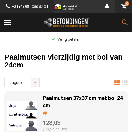
0
+31 (0) 85 - 060 62 04
Groot assortiment
Paalmutsen vierzijdig met bol van
24cm
Laagste
prijs
Paalmutsen 37x37 cm met bol 24
cm
128,03
(154,92 Incl. btw)