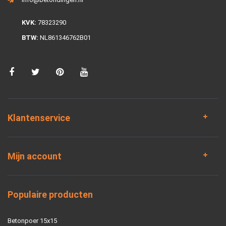
KVK:
78323290
BTW:
NL861346762B01
Klantenservice
Mijn account
Populaire producten
Betonpoer 15x15