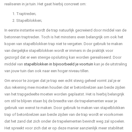
realiseren in je tuin. Het gaat hierbij concreet om:
Traptreden;
Stapelblokken;
In eerste instantie wordt de trap natuurlijk gecreëerd door middel van de
betonnen traptreden. Toch is het minstens even belangrijk om ook het
kopen van stapelblokken trap niet te vergeten. Door gebruik te maken
van dergelijke stapelblokken wordt er immers in de praktijk voor
gezorgd dat er een stevige opsluiting kan worden gerealiseerd. Door
middel van
stapelblokken in bijvoorbeeld je voortuin
kan je de uitstraling
van jouw tuin dan ook naar een hoger niveau tillen.
Om ervoor te zorgen dat je trap een echt stevig geheel vormt zal je er
dus rekening mee moeten houden dat er betonbielzen aan beide zijden
van het trapgedeelte moeten worden geplaatst. Het is hierbij belangrijk
om stil te blijven staan bij de breedte van de trapelementen waar je
gebruik van wenst te maken. Door gebruik te maken van stapelblokken
trap of betonbielzen aan beide zijden van de trap wordt er voorkomen
dat het zand dat zich onder de trapelementen bevindt weg zal spoelen.
Het spreekt voor zich dat er op deze manier aanzienlijk meer stabiliteit