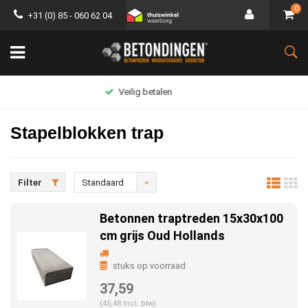
0
+31 (0) 85 - 060 62 04
Groot assortiment
Stapelblokken trap
Filter
Standaard
Betonnen traptreden 15x30x100
cm grijs Oud Hollands
stuks op voorraad
37,59
(45,48 Incl. btw)