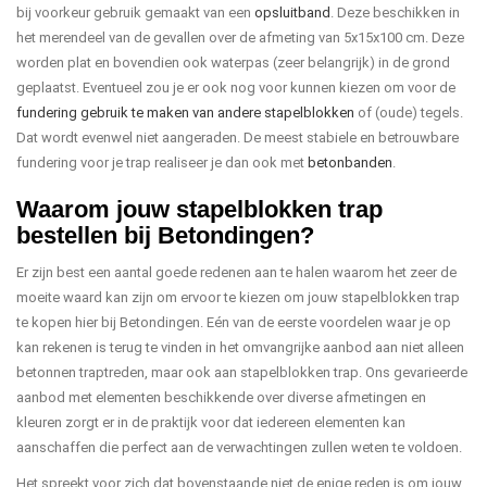
bij voorkeur gebruik gemaakt van een
opsluitband
. Deze beschikken in
het merendeel van de gevallen over de afmeting van 5x15x100 cm. Deze
worden plat en bovendien ook waterpas (zeer belangrijk) in de grond
geplaatst. Eventueel zou je er ook nog voor kunnen kiezen om voor de
fundering gebruik te maken van andere stapelblokken
of (oude) tegels.
Dat wordt evenwel niet aangeraden. De meest stabiele en betrouwbare
fundering voor je trap realiseer je dan ook met
betonbanden
.
Waarom jouw stapelblokken trap
bestellen bij Betondingen?
Er zijn best een aantal goede redenen aan te halen waarom het zeer de
moeite waard kan zijn om ervoor te kiezen om jouw stapelblokken trap
te kopen hier bij Betondingen. Eén van de eerste voordelen waar je op
kan rekenen is terug te vinden in het omvangrijke aanbod aan niet alleen
betonnen traptreden, maar ook aan stapelblokken trap. Ons gevarieerde
aanbod met elementen beschikkende over diverse afmetingen en
kleuren zorgt er in de praktijk voor dat iedereen elementen kan
aanschaffen die perfect aan de verwachtingen zullen weten te voldoen.
Het spreekt voor zich dat bovenstaande niet de enige reden is om jouw