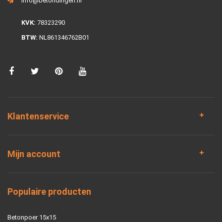
info@betondingen.nl
KVK:
78323290
BTW:
NL861346762B01
Klantenservice
Mijn account
Populaire producten
Betonpoer 15x15