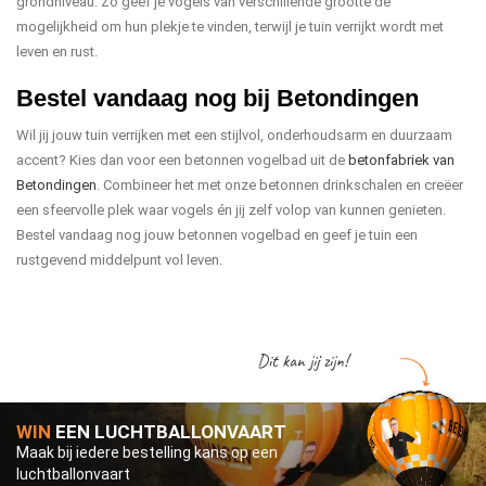
grondniveau. Zo geef je vogels van verschillende grootte de
mogelijkheid om hun plekje te vinden, terwijl je tuin verrijkt wordt met
leven en rust.
Bestel vandaag nog bij Betondingen
Wil jij jouw tuin verrijken met een stijlvol, onderhoudsarm en duurzaam
accent? Kies dan voor een betonnen vogelbad uit de
betonfabriek van
Betondingen
. Combineer het met onze betonnen drinkschalen en creëer
een sfeervolle plek waar vogels én jij zelf volop van kunnen genieten.
Bestel vandaag nog jouw betonnen vogelbad en geef je tuin een
rustgevend middelpunt vol leven.
Dit kan jij zijn!
WIN
EEN LUCHTBALLONVAART
Maak bij iedere bestelling kans op een
luchtballonvaart