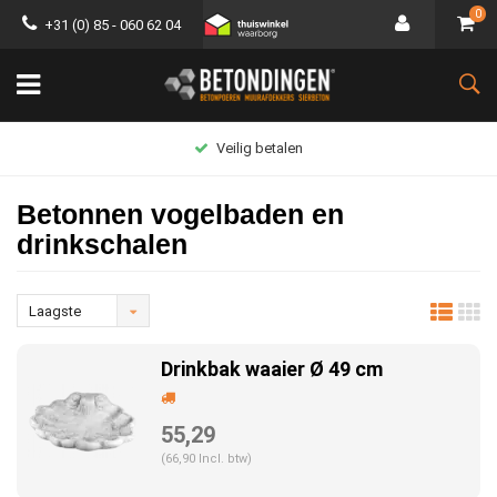
0
+31 (0) 85 - 060 62 04
Groot assortiment
Betonnen vogelbaden en
drinkschalen
Laagste
prijs
Drinkbak waaier Ø 49 cm
55,29
(66,90 Incl. btw)