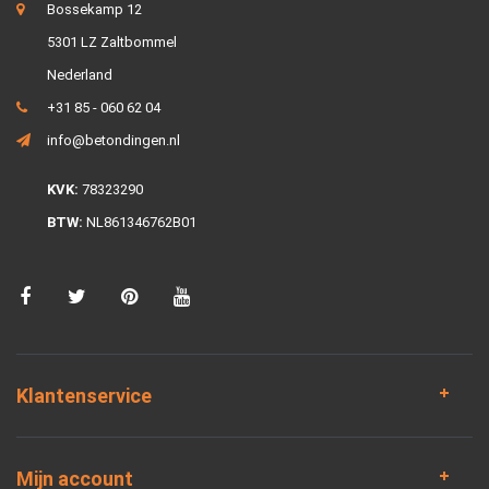
Bossekamp 12
5301 LZ Zaltbommel
Nederland
+31 85 - 060 62 04
info@betondingen.nl
KVK:
78323290
BTW:
NL861346762B01
Klantenservice
Mijn account