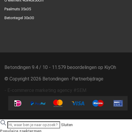
U element 40x40x50cm
Paalmuts 35x35
Betontegel 30x30
Betondingen
9.4
/
10
-
11.579
beoordelingen op
KiyOh
© Copyright 2026 Betondingen -
Partnerbijdrage
-
E-commerce marketing agency #SEM
Sluiten
Populaire zoektermen