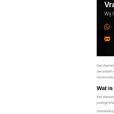
Vr
Wij 
Een diamant
decoratief 
functionele
Wat is
Een diamant
puntige afw
Diamantkopp