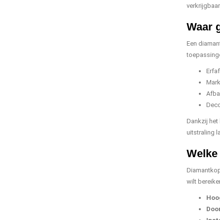
verkrijgbaa
Waar g
Een diamant
toepassinge
Erfa
Mark
Afba
Decor
Dankzij het
uitstraling 
Welke 
Diamantkopp
wilt bereik
Hoo
Doo