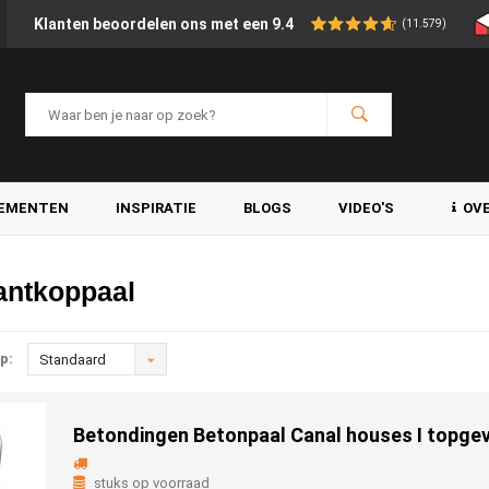
Klanten beoordelen ons met een 9.4
(11.579)
LEMENTEN
INSPIRATIE
BLOGS
VIDEO'S
OV
antkoppaal
p:
Standaard
Betondingen Betonpaal Canal houses I topgev
stuks op voorraad