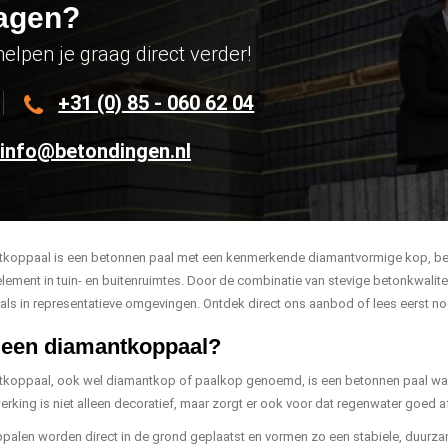
agen?
helpen je graag direct verder!
+31 (0) 85 - 060 62 04
info@betondingen.nl
koppaal is een betonnen paal met een kenmerkende diamantvormige kop, bedo
element in tuin- en buitenruimtes. Door de combinatie van stevige betonkwali
 als in representatieve omgevingen. Ontdek direct ons aanbod of lees eerst no
 een diamantkoppaal?
koppaal, ook wel diamantkop of paalkop genoemd, is een betonnen paal waa
erking is niet alleen decoratief, maar zorgt er ook voor dat regenwater goed 
alen worden direct in de grond geplaatst en vormen zo een stabiele, duurzam