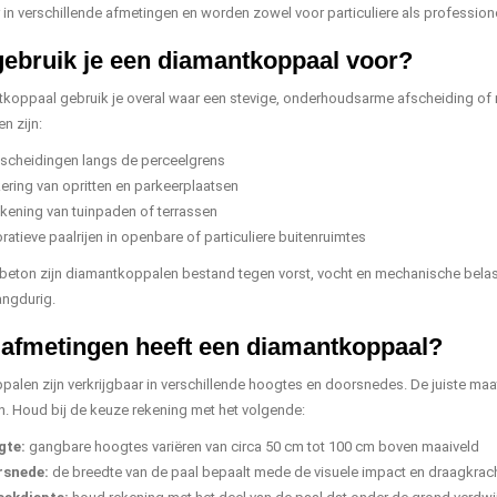
r in verschillende afmetingen en worden zowel voor particuliere als professio
ebruik je een diamantkoppaal voor?
koppaal gebruik je overal waar een stevige, onderhoudsarme afscheiding of 
n zijn:
fscheidingen langs de perceelgrens
ering van opritten en parkeerplaatsen
kening van tuinpaden of terrassen
atieve paalrijen in openbare of particuliere buitenruimtes
 beton zijn diamantkoppalen bestand tegen vorst, vocht en mechanische bela
langdurig.
afmetingen heeft een diamantkoppaal?
alen zijn verkrijgbaar in verschillende hoogtes en doorsnedes. De juiste maat
en. Houd bij de keuze rekening met het volgende:
gte:
gangbare hoogtes variëren van circa 50 cm tot 100 cm boven maaiveld
rsnede:
de breedte van de paal bepaalt mede de visuele impact en draagkrac