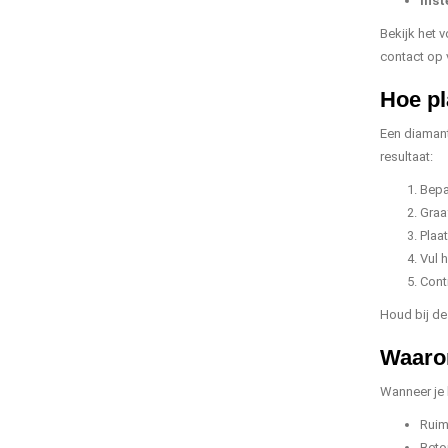
Inst
Bekijk het 
contact op 
Hoe pl
Een diamant
resultaat:
Bepa
Graa
Plaa
Vul 
Contr
Houd bij de
Waarom
Wanneer je 
Ruim
Beto