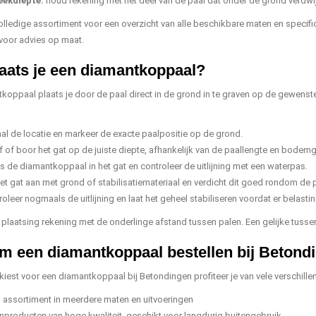
eekdiepte:
houd rekening met het deel van de paal dat onder de grond verdwi
volledige assortiment voor een overzicht van alle beschikbare maten en specific
voor advies op maat.
aats je een diamantkoppaal?
koppaal plaats je door de paal direct in de grond in te graven op de gewenste
al de locatie en markeer de exacte paalpositie op de grond.
f of boor het gat op de juiste diepte, afhankelijk van de paallengte en bodem
ts de diamantkoppaal in het gat en controleer de uitlijning met een waterpas.
het gat aan met grond of stabilisatiemateriaal en verdicht dit goed rondom de p
oleer nogmaals de uitlijning en laat het geheel stabiliseren voordat er belasti
 plaatsing rekening met de onderlinge afstand tussen palen. Een gelijke tussen
 een diamantkoppaal bestellen bij Betond
kiest voor een diamantkoppaal bij Betondingen profiteer je van vele verschille
 assortiment in meerdere maten en uitvoeringen
nproducten van hoge kwaliteit, geschikt voor langdurig buitengebruik