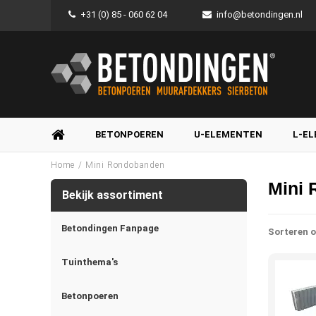
+31 (0) 85 - 060 62 04
info@betondingen.nl
BETONPOEREN
U-ELEMENTEN
L-E
/
Home
Mini Rondobanden
Mini
Bekijk assortiment
Betondingen Fanpage
Sorteren o
Tuinthema's
Betonpoeren