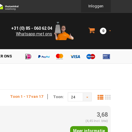
Inloggen
+31 (0) 85 - 060 62 04
0
Whatsapp met ons
ER ONS
Toon 1 - 17 van 17
Toon:
24
3,68
(4,45 Incl. btw)
Meer informatie