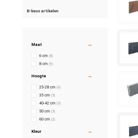
B-keus artikelen
Maat
6 cm
(8)
8 cm
(9)
Hoogte
25-28 cm
(6)
35 cm
(3)
40-42 cm
(3)
50 cm
(3)
60 cm
(2)
Kleur