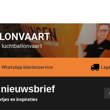
LLONVAART
n luchtballonvaart
WhatsApp klantenservice
Lage
e nieuwsbrief
wtjes en inspiraties