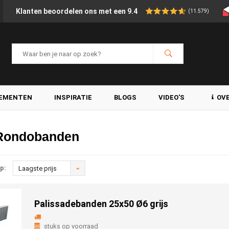
Klanten beoordelen ons met een 9.4
(11.579)
LEMENTEN
INSPIRATIE
BLOGS
VIDEO'S
OV
 Rondobanden
p:
Laagste prijs
Palissadebanden 25x50 Ø6 grijs
stuks op voorraad