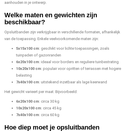
aanhouden in je ontwerp.
Welke maten en gewichten zijn
beschikbaar?
Opsluitbanden zijn verkrijgbaar in verschillende formaten, afhankelijk
van de toepassing. Enkele veelvoorkomende maten zijn:
5x15x100 cm
: geschikt voor lichte toepassingen, zoals
tuinpaden of gazonranden
6x20x100 cm
: ideaal voor borders en reguliere tuinbestrating
10x20x100 cm
: populair voor opritten of terrassen met hogere
belasting
7x40x100 cm
: uitstekend inzetbaar als lage keerwand
Het gewicht varieert per maat. Bijvoorbeeld:
6x20x100 cm
: circa 30 kg
10x20x100 cm
: circa 45 kg
7x40x100 cm
: circa 60 kg
Hoe diep moet je opsluitbanden