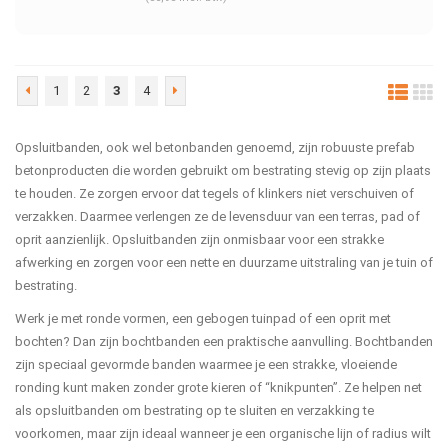
1
2
3
4
Opsluitbanden, ook wel betonbanden genoemd, zijn robuuste prefab
betonproducten die worden gebruikt om bestrating stevig op zijn plaats
te houden. Ze zorgen ervoor dat tegels of klinkers niet verschuiven of
verzakken. Daarmee verlengen ze de levensduur van een terras, pad of
oprit aanzienlijk. Opsluitbanden zijn onmisbaar voor een strakke
afwerking en zorgen voor een nette en duurzame uitstraling van je tuin of
bestrating.
Werk je met ronde vormen, een gebogen tuinpad of een oprit met
bochten? Dan zijn bochtbanden een praktische aanvulling. Bochtbanden
zijn speciaal gevormde banden waarmee je een strakke, vloeiende
ronding kunt maken zonder grote kieren of “knikpunten”. Ze helpen net
als opsluitbanden om bestrating op te sluiten en verzakking te
voorkomen, maar zijn ideaal wanneer je een organische lijn of radius wilt