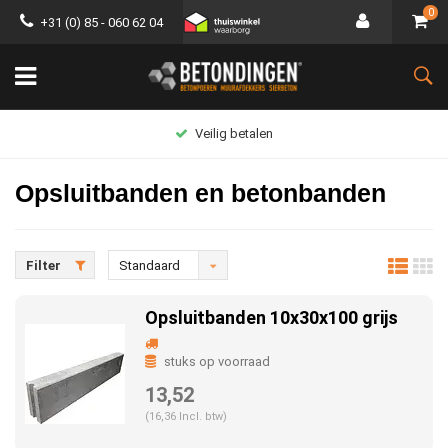
0
+31 (0) 85 - 060 62 04
Groot assortiment
Opsluitbanden en betonbanden
Filter
Standaard
Opsluitbanden 10x30x100 grijs
stuks op voorraad
13,52
(16,36 Incl. btw)