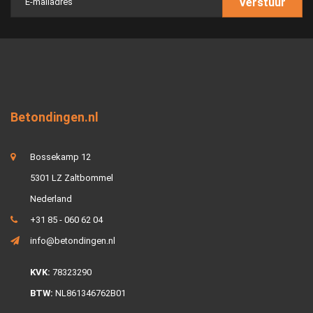
Verstuur
Betondingen.nl
Bossekamp 12
5301 LZ Zaltbommel
Nederland
+31 85 - 060 62 04
info@betondingen.nl
KVK:
78323290
BTW:
NL861346762B01