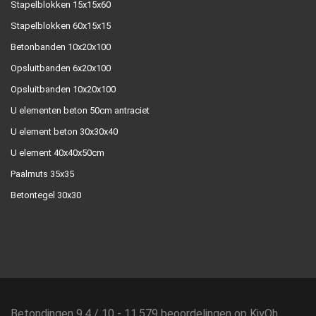
Stapelblokken 15x15x60
Stapelblokken 60x15x15
Betonbanden 10x20x100
Opsluitbanden 6x20x100
Opsluitbanden 10x20x100
U elementen beton 50cm antraciet
U element beton 30x30x40
U element 40x40x50cm
Paalmuts 35x35
Betontegel 30x30
Betondingen
9.4
/
10
-
11.579
beoordelingen op
KiyOh