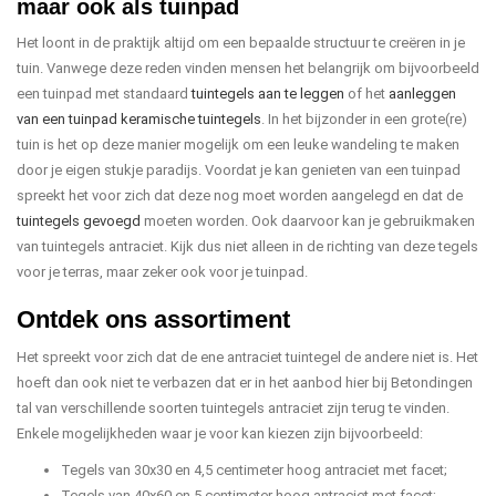
maar ook als tuinpad
Het loont in de praktijk altijd om een bepaalde structuur te creëren in je
tuin. Vanwege deze reden vinden mensen het belangrijk om bijvoorbeeld
een tuinpad met standaard
tuintegels aan te leggen
of het
aanleggen
van een tuinpad keramische tuintegels
. In het bijzonder in een grote(re)
tuin is het op deze manier mogelijk om een leuke wandeling te maken
door je eigen stukje paradijs. Voordat je kan genieten van een tuinpad
spreekt het voor zich dat deze nog moet worden aangelegd en dat de
tuintegels gevoegd
moeten worden. Ook daarvoor kan je gebruikmaken
van tuintegels antraciet. Kijk dus niet alleen in de richting van deze tegels
voor je terras, maar zeker ook voor je tuinpad.
Ontdek ons assortiment
Het spreekt voor zich dat de ene antraciet tuintegel de andere niet is. Het
hoeft dan ook niet te verbazen dat er in het aanbod hier bij Betondingen
tal van verschillende soorten tuintegels antraciet zijn terug te vinden.
Enkele mogelijkheden waar je voor kan kiezen zijn bijvoorbeeld:
Tegels van 30x30 en 4,5 centimeter hoog antraciet met facet;
Tegels van 40x60 en 5 centimeter hoog antraciet met facet;