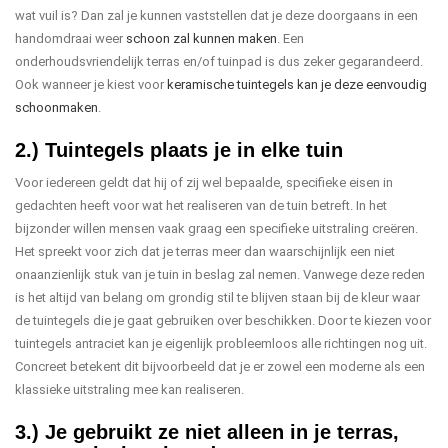
wat vuil is? Dan zal je kunnen vaststellen dat je deze doorgaans in een
handomdraai weer
schoon zal kunnen maken
. Een
onderhoudsvriendelijk terras en/of tuinpad is dus zeker gegarandeerd.
Ook wanneer je kiest voor
keramische tuintegels kan je deze eenvoudig
schoonmaken
.
2.) Tuintegels plaats je in elke tuin
Voor iedereen geldt dat hij of zij wel bepaalde, specifieke eisen in
gedachten heeft voor wat het realiseren van de tuin betreft. In het
bijzonder willen mensen vaak graag een specifieke uitstraling creëren.
Het spreekt voor zich dat je terras meer dan waarschijnlijk een niet
onaanzienlijk stuk van je tuin in beslag zal nemen. Vanwege deze reden
is het altijd van belang om grondig stil te blijven staan bij de kleur waar
de tuintegels die je gaat gebruiken over beschikken. Door te kiezen voor
tuintegels antraciet kan je eigenlijk probleemloos alle richtingen nog uit.
Concreet betekent dit bijvoorbeeld dat je er zowel een moderne als een
klassieke uitstraling mee kan realiseren.
3.) Je gebruikt ze niet alleen in je terras,