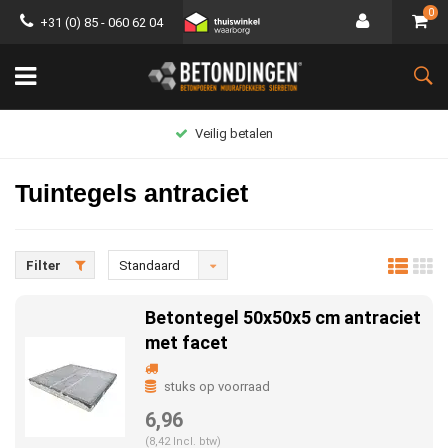
0
+31 (0) 85 - 060 62 04
Groot assortiment
Tuintegels antraciet
Filter
Standaard
Betontegel 50x50x5 cm antraciet
met facet
stuks op voorraad
6,96
(8,42 Incl. btw)