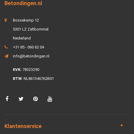
Betondingen.nl
Bossekamp 12
5301 LZ Zaltbommel
Nederland
+31 85 - 060 62 04
info@betondingen.nl
KVK:
78323290
BTW:
NL861346762B01
Klantenservice