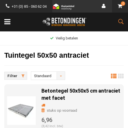
0
+31 (0) 85 - 060 62 04
Groot assortiment
Tuintegel 50x50 antraciet
Filter
Standaard
Betontegel 50x50x5 cm antraciet
met facet
stuks op voorraad
6,96
(8,42 Incl. btw)