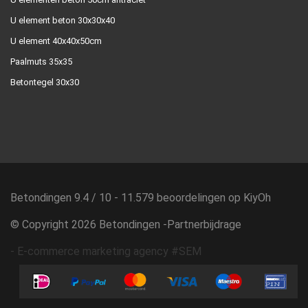
U element beton 30x30x40
U element 40x40x50cm
Paalmuts 35x35
Betontegel 30x30
Betondingen
9.4
/
10
-
11.579
beoordelingen op
KiyOh
© Copyright 2026 Betondingen -
Partnerbijdrage
-
E-commerce marketing agency #SEM