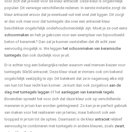
voor zich dat je kiest voor de kleur antraciet. Deze kleur is ongelofelijk
populair. Dit vanwege verschillende redenen. In eerste instantie zorgt de
kleur antraciet ervoor dat je eventueel vuil niet snel ziet liggen. Dit zorgt
er dan ook mee voor dat tuintegels die over een antraciet kleur
beschikken ongelofelijk onderhoudsvriendelijk zijn. Moet je ze ooit eens
schoonmaken
en heb je gekozen voor een exemplaar van bijvoorbeeld
beton of keramiek? Dan zal je kunnen vaststellen dat dit echt zeer
eenvoudig mogelijk is. We leggen
het schoonmaken van keramische
tuintegels
dan ook duidelijk voor je uit.
Er is echter nog een belangrijke reden waarom veel mensen kiezen voor
tuintegels 50x50 antraciet. Deze kleur staat er immers ook om bekend
ongelofelijk veelzijdig te zijn. Dit betekent dat ze in nagenoeg elke stijl
van tuin tot haar recht kan komen. Je kunt dan ook zorgeloos
aan de
slag met tuintegels leggen
óf het
aanleggen van keramiek tegels
.
Bovendien spreekt het voor zich dat deze kleur ook op verschillende
manieren in je tuin kan worden geïntegreerd. Zo kan je er perfect gebruik
van maken voor het realiseren van je terras, maar behoort ook een
looppad in je tuin tot de opties. Daarnaast is de kleur
antraciet
relatief
eenvoudig te combineren met tuintegels in andere kleuren, zoals
zwart
,