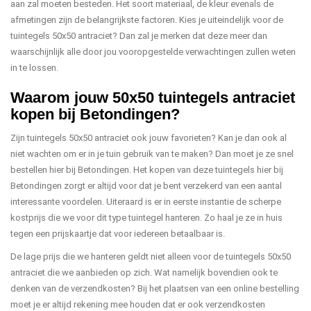
aan zal moeten besteden. Het soort materiaal, de kleur evenals de
afmetingen zijn de belangrijkste factoren. Kies je uiteindelijk voor de
tuintegels 50x50 antraciet? Dan zal je merken dat deze meer dan
waarschijnlijk alle door jou vooropgestelde verwachtingen zullen weten
in te lossen.
Waarom jouw 50x50 tuintegels antraciet
kopen bij Betondingen?
Zijn tuintegels 50x50 antraciet ook jouw favorieten? Kan je dan ook al
niet wachten om er in je tuin gebruik van te maken? Dan moet je ze snel
bestellen hier bij Betondingen. Het kopen van deze tuintegels hier bij
Betondingen zorgt er altijd voor dat je bent verzekerd van een aantal
interessante voordelen. Uiteraard is er in eerste instantie de scherpe
kostprijs die we voor dit type tuintegel hanteren. Zo haal je ze in huis
tegen een prijskaartje dat voor iedereen betaalbaar is.
De lage prijs die we hanteren geldt niet alleen voor de tuintegels 50x50
antraciet die we aanbieden op zich. Wat namelijk bovendien ook te
denken van de verzendkosten? Bij het plaatsen van een online bestelling
moet je er altijd rekening mee houden dat er ook verzendkosten