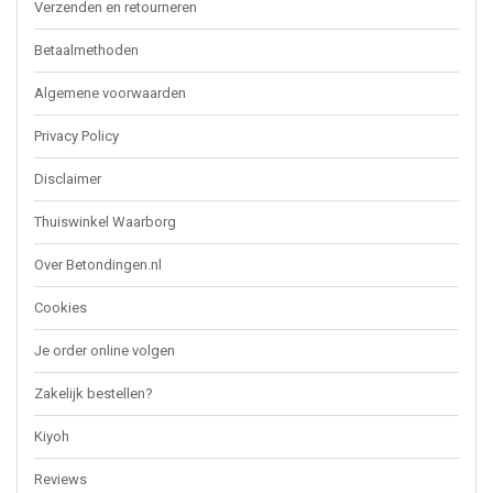
Verzenden en retourneren
Betaalmethoden
Algemene voorwaarden
Privacy Policy
Disclaimer
Thuiswinkel Waarborg
Over Betondingen.nl
Cookies
Je order online volgen
Zakelijk bestellen?
Kiyoh
Reviews