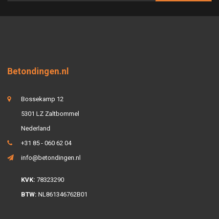
Betondingen.nl
Bossekamp 12
5301 LZ Zaltbommel
Nederland
+31 85 - 060 62 04
info@betondingen.nl
KVK:
78323290
BTW:
NL861346762B01