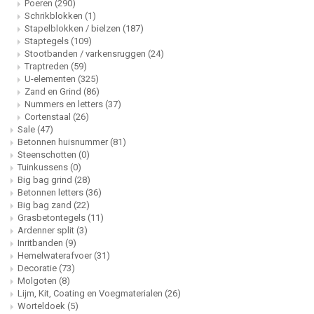
Poeren
(290)
Schrikblokken
(1)
Stapelblokken / bielzen
(187)
Staptegels
(109)
Stootbanden / varkensruggen
(24)
Traptreden
(59)
U-elementen
(325)
Zand en Grind
(86)
Nummers en letters
(37)
Cortenstaal
(26)
Sale
(47)
Betonnen huisnummer
(81)
Steenschotten
(0)
Tuinkussens
(0)
Big bag grind
(28)
Betonnen letters
(36)
Big bag zand
(22)
Grasbetontegels
(11)
Ardenner split
(3)
Inritbanden
(9)
Hemelwaterafvoer
(31)
Decoratie
(73)
Molgoten
(8)
Lijm, Kit, Coating en Voegmaterialen
(26)
Worteldoek
(5)