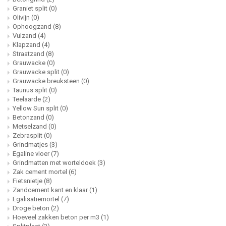
Graniet split
(0)
Olivijn
(0)
Ophoogzand
(8)
Vulzand
(4)
Klapzand
(4)
Straatzand
(8)
Grauwacke
(0)
Grauwacke split
(0)
Grauwacke breuksteen
(0)
Taunus split
(0)
Teelaarde
(2)
Yellow Sun split
(0)
Betonzand
(0)
Metselzand
(0)
Zebrasplit
(0)
Grindmatjes
(3)
Egaline vloer
(7)
Grindmatten met worteldoek
(3)
Zak cement mortel
(6)
Fietsnietje
(8)
Zandcement kant en klaar
(1)
Egalisatiemortel
(7)
Droge beton
(2)
Hoeveel zakken beton per m3
(1)