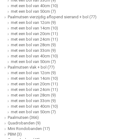
met een bol van 33cm
(9)
met een bol van 40cm
(10)
met een bol van 50cm
(7)
Paalmutsen vierzijdig aflopend sierrand + bol
(77)
met een bol van 12cm
(9)
met een bol van 14cm
(10)
met een bol van 20cm
(11)
met een bol van 24cm
(11)
met een bol van 28cm
(9)
met een bol van 33cm
(9)
met een bol van 40cm
(10)
met een bol van 50cm
(7)
Paalmutsen vlak + bol
(77)
met een bol van 12cm
(9)
met een bol van 14cm
(10)
met een bol van 20cm
(11)
met een bol van 24cm
(11)
met een bol van 28cm
(9)
met een bol van 33cm
(9)
met een bol van 40cm
(10)
met een bol van 50cm
(7)
Paalmutsen
(366)
Quadrobanden
(9)
Mini Rondobanden
(17)
PBM
(3)