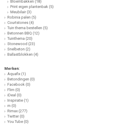
Bloembakken
(18)
Print eigen plantenbak
(5)
Meubilair
(3)
Robinia palen
(5)
Courtstones
(4)
Tuin thema bestellen
(5)
Betonnen BBQ
(12)
Tuinthema
(20)
Stonewood
(23)
Snelbeton
(2)
Ballastblokken
(4)
Merken:
Aquafix
(1)
Betondingen
(0)
Facebook
(0)
Flim
(0)
iDeal
(0)
Inspiratie
(1)
m
(0)
Rimax
(277)
Twitter
(0)
You Tube
(0)