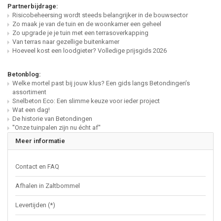
Partnerbijdrage:
Risicobeheersing wordt steeds belangrijker in de bouwsector
Zo maak je van de tuin en de woonkamer een geheel
Zo upgrade je je tuin met een terrasoverkapping
Van terras naar gezellige buitenkamer
Hoeveel kost een loodgieter? Volledige prijsgids 2026
Betonblog:
Welke mortel past bij jouw klus? Een gids langs Betondingen’s
assortiment
Snelbeton Eco: Een slimme keuze voor ieder project
Wat een dag!
De historie van Betondingen
''Onze tuinpalen zijn nu écht af''
Meer informatie
Contact en FAQ
Afhalen in Zaltbommel
Levertijden (*)