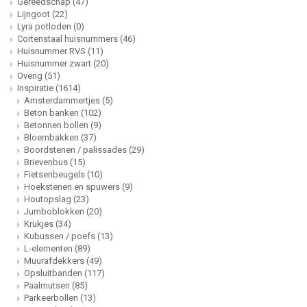
Gereedschap
(47)
Lijngoot
(22)
Lyra potloden
(0)
Cortenstaal huisnummers
(46)
Huisnummer RVS
(11)
Huisnummer zwart
(20)
Overig
(51)
Inspiratie
(1614)
Amsterdammertjes
(5)
Beton banken
(102)
Betonnen bollen
(9)
Bloembakken
(37)
Boordstenen / palissades
(29)
Brievenbus
(15)
Fietsenbeugels
(10)
Hoekstenen en spuwers
(9)
Houtopslag
(23)
Jumboblokken
(20)
Krukjes
(34)
Kubussen / poefs
(13)
L-elementen
(89)
Muurafdekkers
(49)
Opsluitbanden
(117)
Paalmutsen
(85)
Parkeerbollen
(13)