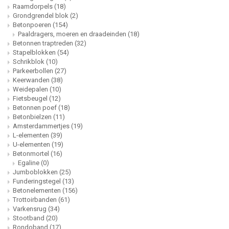
Raamdorpels
(18)
Grondgrendel blok
(2)
Betonpoeren
(154)
Paaldragers, moeren en draadeinden
(18)
Betonnen traptreden
(32)
Stapelblokken
(54)
Schrikblok
(10)
Parkeerbollen
(27)
Keerwanden
(38)
Weidepalen
(10)
Fietsbeugel
(12)
Betonnen poef
(18)
Betonbielzen
(11)
Amsterdammertjes
(19)
L-elementen
(39)
U-elementen
(19)
Betonmortel
(16)
Egaline
(0)
Jumboblokken
(25)
Funderingstegel
(13)
Betonelementen
(156)
Trottoirbanden
(61)
Varkensrug
(34)
Stootband
(20)
Rondoband
(17)