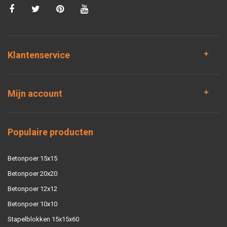
Klantenservice
Mijn account
Populaire producten
Betonpoer 15x15
Betonpoer 20x20
Betonpoer 12x12
Betonpoer 10x10
Stapelblokken 15x15x60