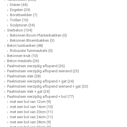
Dieren
(44)
Engelen
(29)
Borstbeelden
(7)
Trollen
(10)
Sculpturen
(34)
Sierbeton
(134)
Betonnen Boom-Plantenbakken
(0)
Betonnen Bloembakken
(3)
Beton tuinbanken
(48)
Robuuste Tuinmeubels
(0)
Betonnen kruk
(10)
Beton meubels
(26)
Paalmutsen vierzijdig aflopend
(26)
Paalmutsen vierzijdig aflopend sierrand
(23)
Paalmutsen vlak
(28)
Paalmutsen vierzijdig aflopend + gat
(24)
Paalmutsen vierzijdig aflopend sierrand + gat
(23)
Paalmutsen vlak + gat
(24)
Paalmutsen vierzijdig aflopend + bol
(77)
met een bol van 12cm
(9)
met een bol van 14cm
(10)
met een bol van 20cm
(11)
met een bol van 24cm
(11)
met een bol van 28cm
(9)