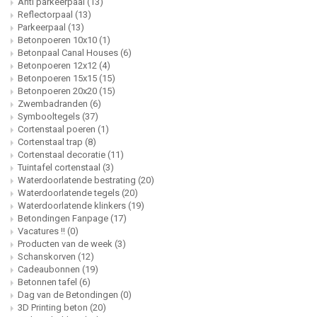
Anti parkeerpaal
(13)
Reflectorpaal
(13)
Parkeerpaal
(13)
Betonpoeren 10x10
(1)
Betonpaal Canal Houses
(6)
Betonpoeren 12x12
(4)
Betonpoeren 15x15
(15)
Betonpoeren 20x20
(15)
Zwembadranden
(6)
Symbooltegels
(37)
Cortenstaal poeren
(1)
Cortenstaal trap
(8)
Cortenstaal decoratie
(11)
Tuintafel cortenstaal
(3)
Waterdoorlatende bestrating
(20)
Waterdoorlatende tegels
(20)
Waterdoorlatende klinkers
(19)
Betondingen Fanpage
(17)
Vacatures !!
(0)
Producten van de week
(3)
Schanskorven
(12)
Cadeaubonnen
(19)
Betonnen tafel
(6)
Dag van de Betondingen
(0)
3D Printing beton
(20)