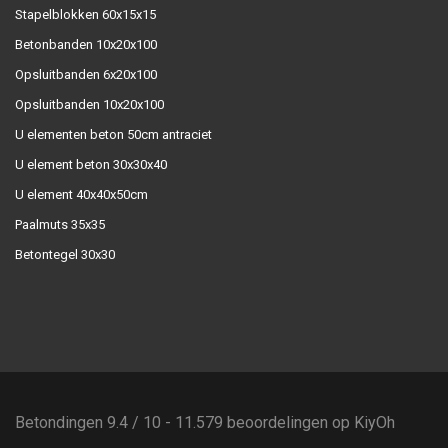
Stapelblokken 60x15x15
Betonbanden 10x20x100
Opsluitbanden 6x20x100
Opsluitbanden 10x20x100
U elementen beton 50cm antraciet
U element beton 30x30x40
U element 40x40x50cm
Paalmuts 35x35
Betontegel 30x30
Betondingen
9.4
/
10
-
11.579
beoordelingen op
KiyOh