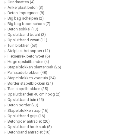
Grindmatten
(4)
Ankerplaat beton
(3)
Beton impregneer
(8)
Big bag schelpen
(2)
Big bag boomschors
(7)
Beton sokkel
(13)
Opsluitband bocht
(2)
Opsluitband zwart
(11)
Tuin blokken
(53)
Stelplaat betonpoer
(12)
Fietsenrek betonvoet
(6)
Hoge opsluitbanden
(4)
Stapelblokken plantenbak
(25)
Palissade blokken
(48)
Stapelblokken voortuin
(24)
Border stapelblokken
(24)
Tuin stapelblokken
(35)
Opsluitbanden 40 cm hoog
(2)
Opsluitband tuin
(45)
Beton border
(23)
Stapelblokken trap
(16)
Opsluitband grijs
(16)
Betonpoer antraciet
(20)
Opsluitband hoekstuk
(8)
Betonband antraciet
(10)