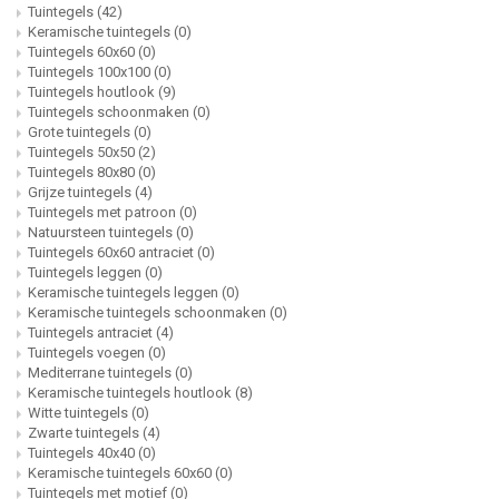
Tuintegels
(42)
Keramische tuintegels
(0)
Tuintegels 60x60
(0)
Tuintegels 100x100
(0)
Tuintegels houtlook
(9)
Tuintegels schoonmaken
(0)
Grote tuintegels
(0)
Tuintegels 50x50
(2)
Tuintegels 80x80
(0)
Grijze tuintegels
(4)
Tuintegels met patroon
(0)
Natuursteen tuintegels
(0)
Tuintegels 60x60 antraciet
(0)
Tuintegels leggen
(0)
Keramische tuintegels leggen
(0)
Keramische tuintegels schoonmaken
(0)
Tuintegels antraciet
(4)
Tuintegels voegen
(0)
Mediterrane tuintegels
(0)
Keramische tuintegels houtlook
(8)
Witte tuintegels
(0)
Zwarte tuintegels
(4)
Tuintegels 40x40
(0)
Keramische tuintegels 60x60
(0)
Tuintegels met motief
(0)